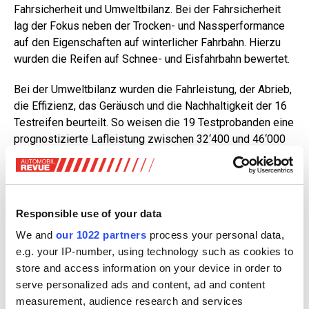
Fahrsicherheit und Umweltbilanz. Bei der Fahrsicherheit
lag der Fokus neben der Trocken- und Nassperformance
auf den Eigenschaften auf winterlicher Fahrbahn. Hierzu
wurden die Reifen auf Schnee- und Eisfahrbahn bewertet.
Bei der Umweltbilanz wurden die Fahrleistung, der Abrieb,
die Effizienz, das Geräusch und die Nachhaltigkeit der 16
Testreifen beurteilt. So weisen die 19 Testprobanden eine
prognostizierte Lafleistung zwischen 32‘400 und 46‘000
Kilometer auf. Als Testfahrzeug diente ein Skoda Fabia.
Ergebnisse Test Ganzjahresreifen 2026
Responsible use of your data
Alle getesteten Ganzjahresreifen besitzen das
Schneeflockensymbol (Three-Peak-Mountain Snowflake
We and
our 1022 partners
process your personal data,
Symbol). Aufgrund dessen sind diese als offizielle
e.g. your IP-number, using technology such as cookies to
Winterreifen in der Schweiz, wie auch in den EU-Staaten,
store and access information on your device in order to
anerkannt.
serve personalized ads and content, ad and content
measurement, audience research and services