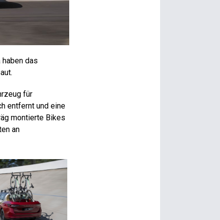
a haben das
aut.
hrzeug für
h entfernt und eine
räg montierte Bikes
ten an