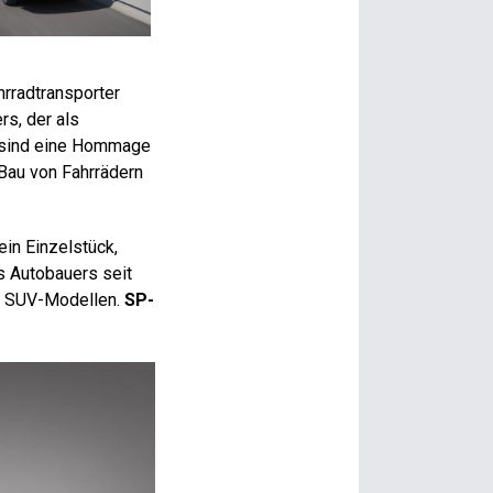
hrradtransporter
s, der als
g sind eine Hommage
 Bau von Fahrrädern
ein Einzelstück,
s Autobauers seit
er SUV-Modellen.
SP-