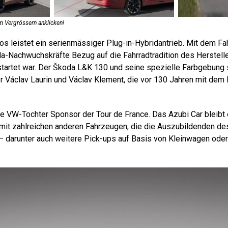
 Vergrössern anklicken!
os leistet ein serienmässiger Plug-in-Hybridantrieb. Mit dem Fa
-Nachwuchskräfte Bezug auf die Fahrradtradition des Hersteller
startet war. Der Škoda L&K 130 und seine spezielle Farbgebun
r Václav Laurin und Václav Klement, die vor 130 Jahren mit dem
ie VW-Tochter Sponsor der Tour de France. Das Azubi Car bleibt 
e mit zahlreichen anderen Fahrzeugen, die die Auszubildenden de
– darunter auch weitere Pick-ups auf Basis von Kleinwagen od