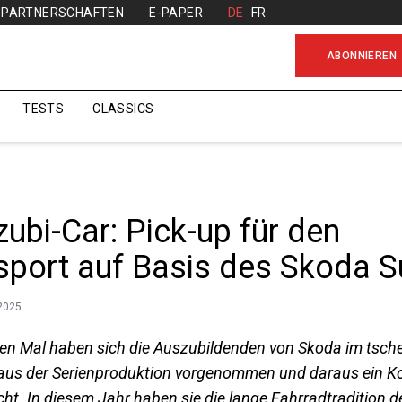
PARTNERSCHAFTEN
E-PAPER
DE
FR
ABONNIEREN
TESTS
CLASSICS
ubi-Car: Pick-up für den
sport auf Basis des Skoda 
.2025
ten Mal haben sich die Auszubildenden von Skoda im tsc
 aus der Serienproduktion vorgenommen und daraus ein K
ht. In diesem Jahr haben sie die lange Fahrradtradition