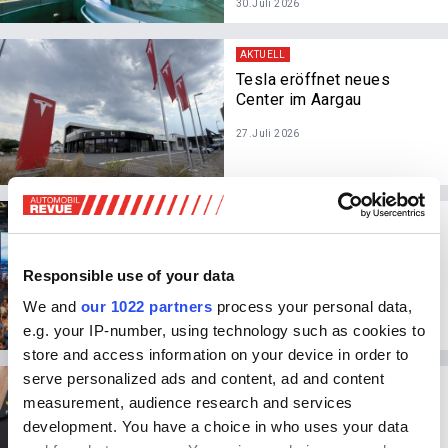
30.Juli 2026
AKTUELL
Tesla eröffnet neues
Center im Aargau
27.Juli 2026
AKTUELL
Ford und Geely gründen
Produktions-Joint-Venture
Responsible use of your data
in Valencia
We and
our 1022 partners
process your personal data,
27.Juli 2026
e.g. your IP-number, using technology such as cookies to
store and access information on your device in order to
serve personalized ads and content, ad and content
AKTUELL
measurement, audience research and services
Fast ganz Europa erfüllt
die Lade-Vorgaben
development. You have a choice in who uses your data