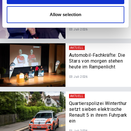
AKTUELL
provided to them or that they’ve collected from your use
Stewart Bains wird neuer
of their services.
Brand Manager für
Allow selection
Mitsubishi Motors
03.Juli 2026
AKTUELL
Automobil-Fachkräfte: Die
Stars von morgen stehen
heute im Rampenlicht
03.Juli 2026
AKTUELL
Quartierspolizei Winterthur
setzt sieben elektrische
Renault 5 in ihrem Fuhrpark
ein
01.Juli 2026