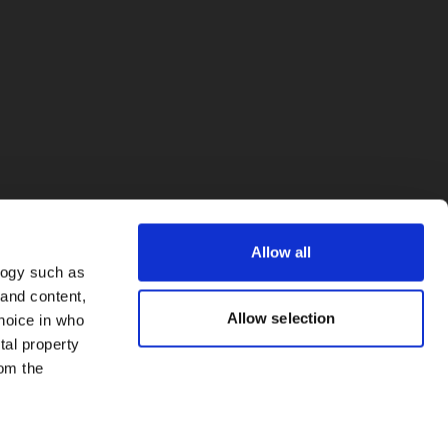
Allow all
logy such as
 and content,
Allow selection
hoice in who
tal property
om the