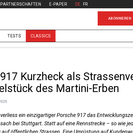
PARTNERSCHAFTEN
E-PAPER
DE
FR
ABONNIEREN
TESTS
CLASSICS
917 Kurzheck als Strassenve
elstück des Martini-Erben
.2025
 verliess ein einzigartiger Porsche 917 das Entwicklungsz
ssach bei Stuttgart. Statt auf eine Rennstrecke – so wie je
g auf öffentlichen Strassen. Eine Umrüstung auf Kunden