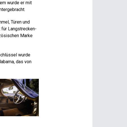
dem wurde er mit
ntergebracht.
mmel, Türen und
 für Langstrecken-
nzösischen Marke
Schlüssel wurde
Alabama, das von