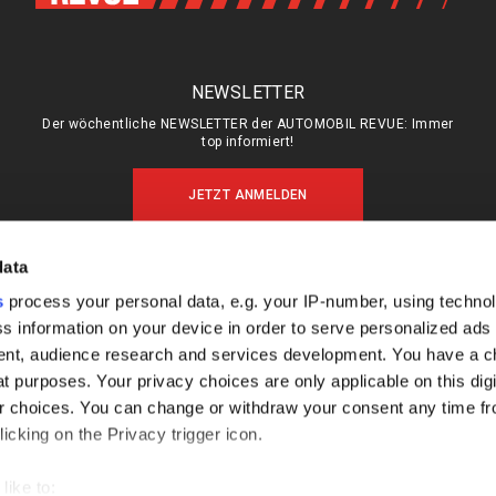
NEWSLETTER
Der wöchentliche NEWSLETTER der AUTOMOBIL REVUE: Immer
top informiert!
JETZT ANMELDEN
data
s
process your personal data, e.g. your IP-number, using techno
MEIN ABO (LOGIN)
ÜBER UNS
s information on your device in order to serve personalized ads
ABO & SHOP
MEDIADATEN
nt, audience research and services development. You have a c
E-PAPER
KONTAKT
t purposes. Your privacy choices are only applicable on this digi
 choices. You can change or withdraw your consent any time fr
KÜNDIGUNG
IMPRESSUM
icking on the Privacy trigger icon.
DATENSCHUTZ
FAQ
like to: