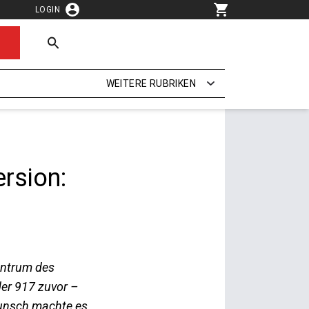
LOGIN
WEITERE RUBRIKEN
rsion:
entrum des
der 917 zuvor –
wunsch machte es