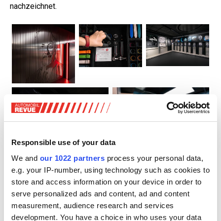
nachzeichnet.
Responsible use of your data
We and
our 1022 partners
process your personal data,
Porsche Design Timepieces Manufaktur. Zum Vergrössern anklicken!
e.g. your IP-number, using technology such as cookies to
Der Konfigurationsbereich, die sogenannte Fitting Lounge,
store and access information on your device in order to
bietet Kundinnen und Kunden die Möglichkeit, ein custom-
serve personalized ads and content, ad and content
built Timepiece direkt vor Ort zu gestalten und nach der
measurement, audience research and services
individuellen Fertigung dort abzuholen.
development. You have a choice in who uses your data