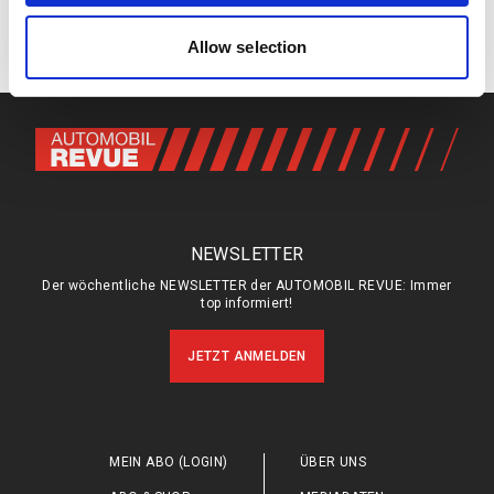
provided to them or that they’ve collected from your use
of their services.
Keine Kommentare
Allow selection
NEWSLETTER
Der wöchentliche NEWSLETTER der AUTOMOBIL REVUE: Immer
top informiert!
JETZT ANMELDEN
MEIN ABO (LOGIN)
ÜBER UNS