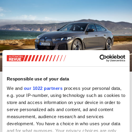
Responsible use of your data
BMW optimiert seine elektrische Mittelklasselimousine,
den i4. Das bislang leistungsstärkste Modell der Baureihe
We and
our 1022 partners
process your personal data,
feiert seine Premiere. Ab Juli 2025 ist der BMW i4 M60
e.g. your IP-number, using technology such as cookies to
xDrive verfügbar.
store and access information on your device in order to
serve personalized ads and content, ad and content
Er bietet im Vergleich zum Vorgänger eine um 42 kW (57
measurement, audience research and services
PS) auf 442 kW (601 PS) gesteigerte Systemleistung. Für
development. You have a choice in who uses your data
den Sprint von 0 auf 100 km/h benötigt der neue BMW i4
and for what purposes. Your privacy choices are only