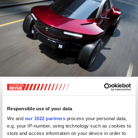
Der Callum Skye ist eine Art Elektro-Buggy mit geschlossener Fahrgastkabine -
Callum
Basis für den 4,05 Meter kurzen Zweitürer mit
freistehenden Rädern ist ein Space-Frame-Chassis mit
Responsible use of your data
offroadtauglicher Fahrwerksaufhängung, die viel
We and
our 1022 partners
process your personal data,
Bodenfreiheit und lange Federwege ermöglichen soll. Der
e.g. your IP-number, using technology such as cookies to
1150 Kilogramm leichte Skye sprintet in weniger als 4
store and access information on your device in order to