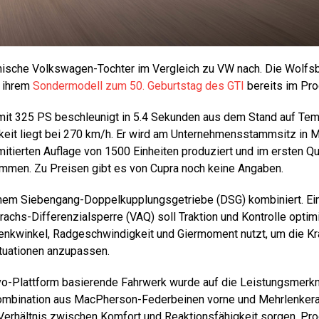
nische Volkswagen-Tochter im Vergleich zu VW nach. Die Wolfs
t ihrem
Sondermodell zum 50. Geburtstag des GTI
bereits im Pr
mit 325 PS beschleunigt in 5.4 Sekunden aus dem Stand auf Tem
it liegt bei 270 km/h. Er wird am Unternehmensstammsitz in Ma
imitierten Auflage von 1500 Einheiten produziert und im ersten Q
mmen. Zu Preisen gibt es von Cupra noch keine Angaben.
inem Siebengang-Doppelkupplungsgetriebe (DSG) kombiniert. Ein
rachs-Differenzialsperre (VAQ) soll Traktion und Kontrolle optim
enkwinkel, Radgeschwindigkeit und Giermoment nutzt, um die Kra
tuationen anzupassen.
o-Plattform basierende Fahrwerk wurde auf die Leistungsmerk
ombination aus MacPherson-Federbeinen vorne und Mehrlenkerac
erhältnis zwischen Komfort und Reaktionsfähigkeit sorgen. Pr