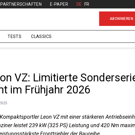
PARTNERSCHAFTEN
E-PAPER
DE
FR
ABONNIEREN
TESTS
CLASSICS
on VZ: Limitierte Sonderseri
t im Frühjahr 2026
.2025
 Kompaktsportler Leon VZ mit einer stärkeren Antriebseinhe
enziner leistet 239 kW (325 PS) Leistung und 420 Nm max
leistungsstärkste Fronttriebler der Baureihe.