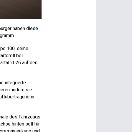
burger haben diese
ogramm.
po 100, seine
rtorell bei
uartal 2026 auf den
e integrierte
ieren, indem sie
ftübertragung in
male des Fahrzeugs
hse hinten soll für
ogressivlenkung und