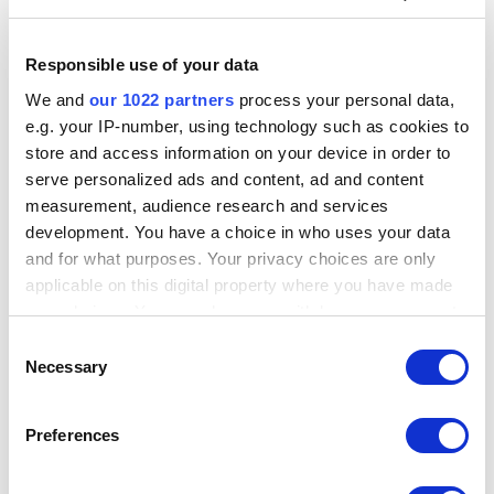
Dieser neue Antriebsstrang (155 PS, 170 Nm
Drehmoment) soll den Verbrauch um 10 Prozent im
Vergleich zum bisherigen Hybrid-140-Antriebsstrang des
Responsible use of your data
Jogger senken.
We and
our 1022 partners
process your personal data,
e.g. your IP-number, using technology such as cookies to
Der Einliter-Dreizylinder-Turbobenzinmotor, der für den
store and access information on your device in order to
Sandero erhältlich ist, leistet nun 100 PS gegenüber zuvor
serve personalized ads and content, ad and content
90 PS. Er ist weiterhin mit einem Sechsgang-
measurement, audience research and services
Schaltgetriebe kombiniert. Sandero Stepway und Jogger
development. You have a choice in who uses your data
sind weiterhin mit dem Benzinmotor TCe 110 und einem
and for what purposes. Your privacy choices are only
6-Gang-Schaltgetriebe erhältlich.
applicable on this digital property where you have made
your choices. You can change or withdraw your consent
any time from the Cookie Declaration or by clicking on
Consent
the Privacy trigger icon.
Necessary
Selection
If you allow, we would also like to:
Preferences
Collect information about your geographical location
which can be accurate to within several meters