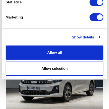
Identify your device by actively scanning it for
Statistics
specific characteristics (fingerprinting)
Find out more about how your personal data is processed
Marketing
and set your preferences in the
details section
.
We use cookies to personalise content and ads, to
Show details
provide social media features and to analyse our traffic.
We also share information about your use of our site with
our social media, advertising and analytics partners who
Allow all
may combine it with other information that you’ve
provided to them or that they’ve collected from your use
of their services.
Allow selection