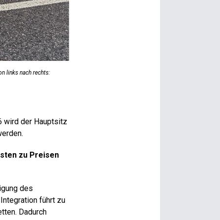
n links nach rechts:
6 wird der Hauptsitz
werden.
osten zu Preisen
tigung des
ntegration führt zu
tten. Dadurch