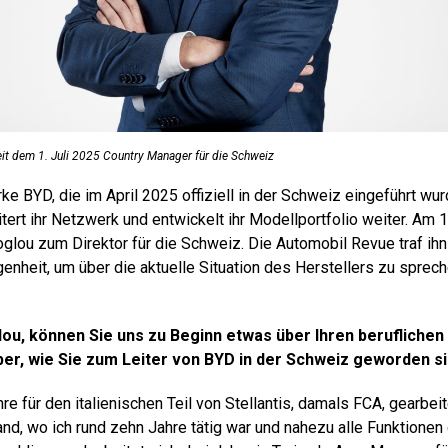
eit dem 1. Juli 2025 Country Manager für die Schweiz
e BYD, die im April 2025 offiziell in der Schweiz eingeführt wurd
tert ihr Netzwerk und entwickelt ihr Modellportfolio weiter. Am 1
oglou zum Direktor für die Schweiz. Die Automobil Revue traf ih
genheit, um über die aktuelle Situation des Herstellers zu sprec
lou, können Sie uns zu Beginn etwas über Ihren beruflich
ber, wie Sie zum Leiter von BYD in der Schweiz geworden s
re für den italienischen Teil von Stellantis, damals FCA, gearbe
nd, wo ich rund zehn Jahre tätig war und nahezu alle Funktionen d