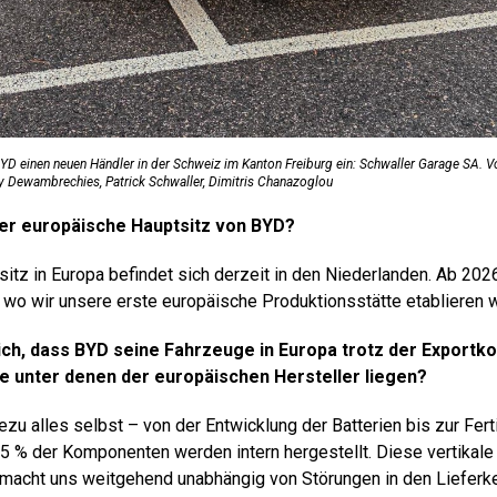
 einen neuen Händler in der Schweiz im Kanton Freiburg ein: Schwaller Garage SA. Vo
ry Dewambrechies, Patrick Schwaller, Dimitris Chanazoglou
der europäische Hauptsitz von BYD?
itz in Europa befindet sich derzeit in den Niederlanden. Ab 202
, wo wir unsere erste europäische Produktionsstätte etablieren 
ich, dass BYD seine Fahrzeuge in Europa trotz der Exportk
ie unter denen der europäischen Hersteller liegen?
ezu alles selbst – von der Entwicklung der Batterien bis zur Fer
5 % der Komponenten werden intern hergestellt. Diese vertikale I
macht uns weitgehend unabhängig von Störungen in den Lieferke