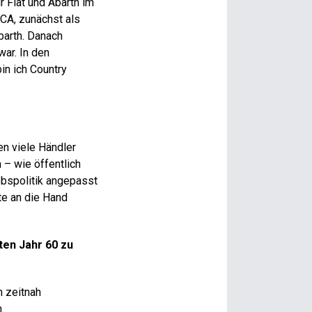
r Fiat und Abarth im
CA, zunächst als
barth. Danach
war. In den
bin ich Country
en viele Händler
 – wie öffentlich
bspolitik angepasst
te an die Hand
ten Jahr 60 zu
n zeitnah
.