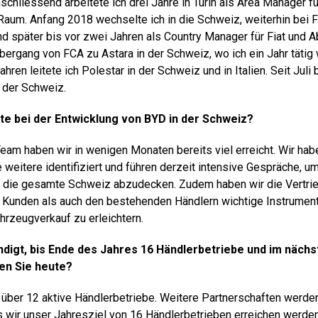
chliessend arbeitete ich drei Jahre in Turin als Area Manager fü
aum. Anfang 2018 wechselte ich in die Schweiz, weiterhin bei F
nd später bis vor zwei Jahren als Country Manager für Fiat und A
bergang von FCA zu Astara in der Schweiz, wo ich ein Jahr tätig 
ren leitete ich Polestar in der Schweiz und in Italien. Seit Juli 
 der Schweiz.
te bei der Entwicklung von BYD in der Schweiz?
am haben wir in wenigen Monaten bereits viel erreicht. Wir hab
e weitere identifiziert und führen derzeit intensive Gespräche, um
h die gesamte Schweiz abzudecken. Zudem haben wir die Vertrie
 Kunden als auch den bestehenden Händlern wichtige Instrumen
rzeugverkauf zu erleichtern.
digt, bis Ende des Jahres 16 Händlerbetriebe und im nächs
en Sie heute?
r über 12 aktive Händlerbetriebe. Weitere Partnerschaften werde
 wir unser Jahresziel von 16 Händlerbetrieben erreichen werden