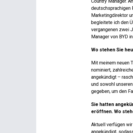
Country Manager. Ans
deutschsprachigen R
Marketingdirektor u
begleitete ich den Ü
vergangenen zwei Jah
Manager von BYD in
Wo stehen Sie heu
Mit meinem neuen Te
nominiert, zahlreich
angekündigt – rasc
und sowohl unseren
gegeben, um den Fah
Sie hatten angekün
eröffnen. Wo steh
Aktuell verfügen wi
angekündigt, sodass