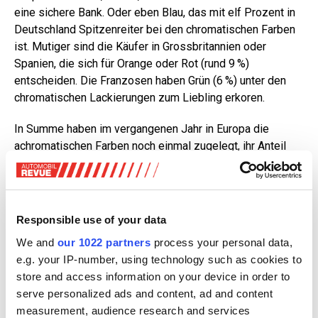
eine sichere Bank. Oder eben Blau, das mit elf Prozent in
Deutschland Spitzenreiter bei den chromatischen Farben
ist. Mutiger sind die Käufer in Grossbritannien oder
Spanien, die sich für Orange oder Rot (rund 9 %)
entscheiden. Die Franzosen haben Grün (6 %) unter den
chromatischen Lackierungen zum Liebling erkoren.
In Summe haben im vergangenen Jahr in Europa die
achromatischen Farben noch einmal zugelegt, ihr Anteil
stieg um zwei Prozentpunkte auf 79 Prozent. Die gleiche
Entwicklung war auch auf dem nordamerikanischen Markt
festzustellen, wo die achromatischen Farben inzwischen
bei 80 Prozent liegen. Dabei gab es eine leichte
Responsible use of your data
Verschiebung, die Kunden entschieden sich eher für helle
We and
our 1022 partners
process your personal data,
Töne, Silber war deutlich gefragter als dunkles Grau. Die
e.g. your IP-number, using technology such as cookies to
Autokäufer in den USA und Kanada haben weltweit die
store and access information on your device in order to
grösste Vorliebe für rote Autos (8 %), wobei Primus unter
serve personalized ads and content, ad and content
den echten Farben immer noch Blau ist (9 %). «Hellere
measurement, audience research and services
Farbtöne werden immer beliebter und übernehmen