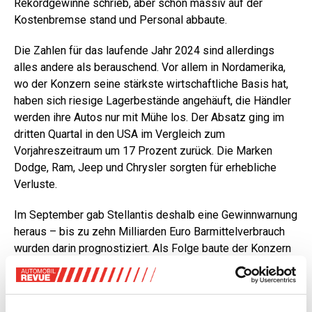
Rekordgewinne schrieb, aber schon massiv auf der
Kostenbremse stand und Personal abbaute.
Die Zahlen für das laufende Jahr 2024 sind allerdings
alles andere als berauschend. Vor allem in Nordamerika,
wo der Konzern seine stärkste wirtschaftliche Basis hat,
haben sich riesige Lagerbestände angehäuft, die Händler
werden ihre Autos nur mit Mühe los. Der Absatz ging im
dritten Quartal in den USA im Vergleich zum
Vorjahreszeitraum um 17 Prozent zurück. Die Marken
Dodge, Ram, Jeep und Chrysler sorgten für erhebliche
Verluste.
Im September gab Stellantis deshalb eine Gewinnwarnung
heraus – bis zu zehn Milliarden Euro Barmittelverbrauch
wurden darin prognostiziert. Als Folge baute der Konzern
im Oktober seine Führungsetage um, sowohl der
Finanzvorstand als auch der Chef des Nordamerika-
Geschäfts mussten gehen – Tavares blieb jedoch im Amt.