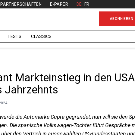
PARTNERSCHAFTEN
E-PAPER
DE
FR
ABONNIEREN
TESTS
CLASSICS
ant Markteinstieg in den USA
 Jahrzehnts
.2024
wurde die Automarke Cupra gegründet, nun will sie den S
en. Die spanische Volkswagen-Tochter führt Gespräche m
über den Vertrieb in ausgewählten US-Bundesstaaten und