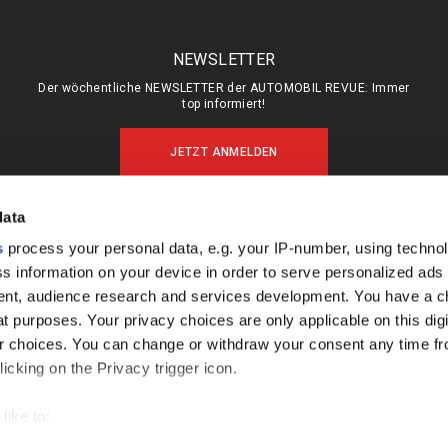
NEWSLETTER
Der wöchentliche NEWSLETTER der AUTOMOBIL REVUE: Immer
top informiert!
JETZT ANMELDEN
data
s
process your personal data, e.g. your IP-number, using techno
MEIN ABO (LOGIN)
ÜBER UNS
s information on your device in order to serve personalized ads
ABO & SHOP
MEDIADATEN
nt, audience research and services development. You have a c
E-PAPER
KONTAKT
t purposes. Your privacy choices are only applicable on this digi
 choices. You can change or withdraw your consent any time fr
KÜNDIGUNG
IMPRESSUM
icking on the Privacy trigger icon.
DATENSCHUTZ
FAQ
like to:
out your geographical location which can be accurate to within s