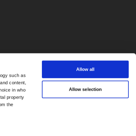
Allow all
logy such as
 and content,
Allow selection
hoice in who
tal property
om the
everal meters