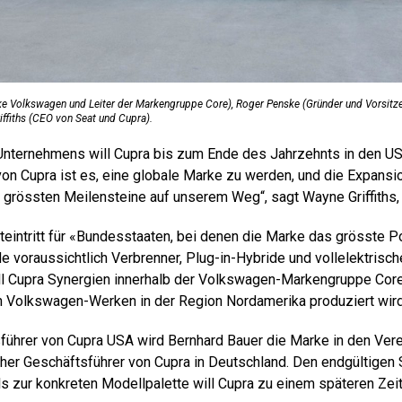
 Volkswagen und Leiter der Markengruppe Core), Roger Penske (Gründer und Vorsitz
ffiths (CEO von Seat und Cupra).
nternehmens will Cupra bis zum Ende des Jahrzehnts in den US
on Cupra ist es, eine globale Marke zu werden, und die Expansio
er grössten Meilensteine auf unserem Weg“, sagt Wayne Griffiths
teintritt für «Bundesstaaten, bei denen die Marke das grösste Po
e voraussichtlich Verbrenner, Plug-in-Hybride und vollelektrisc
ll Cupra Synergien innerhalb der Volkswagen-Markengruppe Core
n Volkswagen-Werken in der Region Nordamerika produziert wird
führer von Cupra USA wird Bernhard Bauer die Marke in den Vere
sher Geschäftsführer von Cupra in Deutschland. Den endgültigen 
ls zur konkreten Modellpalette will Cupra zu einem späteren Zei