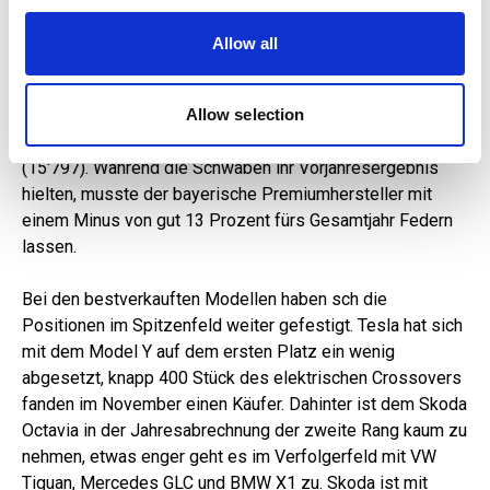
We also share information about your use of our site with
Vergleich zum Vorjahr rund 3500 Verkäufe in den ersten
our social media, advertising and analytics partners who
elf Monaten. Mit 20'982 Neuzulassungen führt VW aber
Allow all
may combine it with other information that you’ve
deutlich von BMW, das 19'767 Neuwagen in der Bilanz hat
provided to them or that they’ve collected from your use
und damit ein Plus von gut fünf Prozent zum Vorjahr
of their services.
Allow selection
verbucht. Als Nummer drei hat sich Skoda etabliert
(19'196 Neuwagen) vor Mercedes-Benz (17'843) und Audi
(15'797). Während die Schwaben ihr Vorjahresergebnis
hielten, musste der bayerische Premiumhersteller mit
einem Minus von gut 13 Prozent fürs Gesamtjahr Federn
lassen.
Bei den bestverkauften Modellen haben sch die
Positionen im Spitzenfeld weiter gefestigt. Tesla hat sich
mit dem Model Y auf dem ersten Platz ein wenig
abgesetzt, knapp 400 Stück des elektrischen Crossovers
fanden im November einen Käufer. Dahinter ist dem Skoda
Octavia in der Jahresabrechnung der zweite Rang kaum zu
nehmen, etwas enger geht es im Verfolgerfeld mit VW
Tiguan, Mercedes GLC und BMW X1 zu. Skoda ist mit