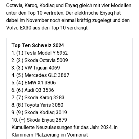
Octavia, Karoq, Kodiaq und Enyaq gleich mit vier Modellen
unter den Top 10 vertreten. Der elektrische Enyaq hat
dabei im November noch einmal kräftig zugelegt und den
Volvo EX30 aus den Top 10 verdrängt.
Top Ten Schweiz 2024
1. (1.) Tesla Model Y 5952
2. (2.) Skoda Octavia 5009
3. (3.) VW Tiguan 4069
4. (5.) Mercedes GLC 3867
5. (4.) BMW X1 3806
6. (6.) Audi Q3 3536
7. (7.) Skoda Karoq 3283
8. (8.) Toyota Yaris 3080
9. (9.) Skoda Kodiaq 3019
10. (–) Skoda Enyaq 2879
Kumulierte Neuzulassungen für das Jahr 2024, in
Klammern Platzierung im Vormonat