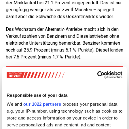
der Marktanteil bei 21.1 Prozent eingependelt. Das ist nur
geringfügig weniger als vor zwölf Monaten – spiegelt
damit aber die Schwäche des Gesamtmarktes wieder.
Das Wachstum der Alternativ-Antriebe macht sich in den
Verkaufszahlen von Benzinern und Dieselantrieben ohne
elektrische Unterstützung bemerkbar: Benziner kommten
noch auf 25.9 Prozent (minus 5.1 %-Punkte), Diesel landen
bei 7.6 Prozent (minus 1.7 %-Punkte).
Neuimmatrikulationen November 2024 in der Schweiz
und Liechtenstein
«2024 war und ist ein schwieriges Jahr für die Schweizer
Responsible use of your data
Automobilwirtschaft als drittgrösste Importbranche der
Schweiz», zieht Auto-Schweiz-Direktor Thomas Rücker
We and
our 1022 partners
process your personal data,
ein erstes Jahresfazit. «Die steigende Kostenbelastung
e.g. your IP-number, using technology such as cookies to
der Konsumentinnen und Konsumenten sowie Krisenherde
store and access information on your device in order to
in aller Welt und wirtschaftliche Risiken führen dazu, dass
serve personalized ads and content, ad and content