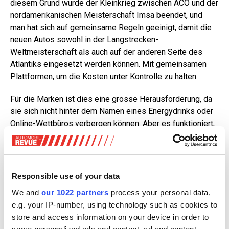
diesem Grund wurde der Kleinkrieg zwischen ACO und der
nordamerikanischen Meisterschaft Imsa beendet, und
man hat sich auf gemeinsame Regeln geeinigt, damit die
neuen Autos sowohl in der Langstrecken-
Weltmeisterschaft als auch auf der anderen Seite des
Atlantiks eingesetzt werden können. Mit gemeinsamen
Plattformen, um die Kosten unter Kontrolle zu halten.
Für die Marken ist dies eine grosse Herausforderung, da
sie sich nicht hinter dem Namen eines Energydrinks oder
Online-Wettbüros verbergen können. Aber es funktioniert,
wie Porsche als 19-maliger Gewinner der Gesamtwertung
und mit über 100 Klassensiegen beweist. Die Marke aus
Zuffenhausen (D) ist seit 1951, also nur drei Jahre nach
ihrer Gründung, an der Sarthe präsent, und erkannte schnell
Responsible use of your data
die Chancen, die das Rennen bot. Vor Jahren erinnerte
We and
our 1022 partners
process your personal data,
Wolfgang Porsche daran. Der jüngste Sohn von Ferry
e.g. your IP-number, using technology such as cookies to
Porsche, dessen Nachfolge er 1998 antrat, sagte: «Die GT
store and access information on your device in order to
ist sehr wichtig, denn es sind die Autos, die unsere