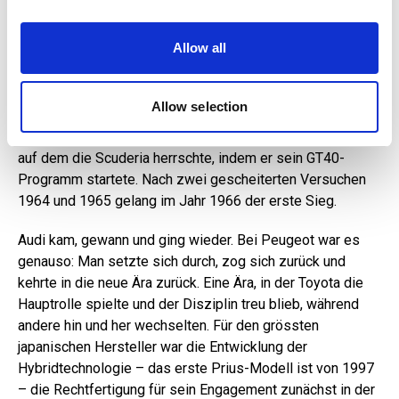
Und was ist mit Ferrari und später Ford? 1963, als die
We also share information about your use of our site with
italienische Marke in finanziellen Schwierigkeiten steckte,
our social media, advertising and analytics partners who
Allow all
machte der Detroiter Riese Ford ein Kaufangebot. Als der
may combine it with other information that you’ve
Verkauf fast abgeschlossen war, zog sich Commendatore
provided to them or that they’ve collected from your use
Enzo Ferrari zurück und brach die Verhandlungen abrupt
of their services.
Allow selection
ab. Das war ein Schlag ins Gesicht der Verhandlungsführer
aus Dearborn. Der US-Konzern antwortete auf dem Terrain,
auf dem die Scuderia herrschte, indem er sein GT40-
Programm startete. Nach zwei gescheiterten Versuchen
1964 und 1965 gelang im Jahr 1966 der erste Sieg.
Audi kam, gewann und ging wieder. Bei Peugeot war es
genauso: Man setzte sich durch, zog sich zurück und
kehrte in die neue Ära zurück. ­Eine Ära, in der Toyota die
Hauptrolle spielte und der Disziplin treu blieb, während
andere hin und her wechselten. Für den grössten
japanischen Hersteller war die Entwicklung der
Hybridtechnologie – das erste Prius-Modell ist von 1997
– die Rechtfertigung für sein Engagement zunächst in der