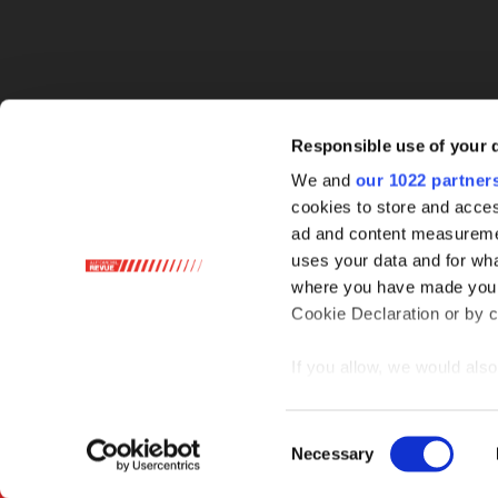
Responsible use of your 
We and
our 1022 partner
cookies to store and acces
ad and content measureme
uses your data and for wha
where you have made your
Cookie Declaration or by cl
If you allow, we would also 
Collect information ab
Identify your device by
Consent
Necessary
Find out more about how y
Selection
section
.