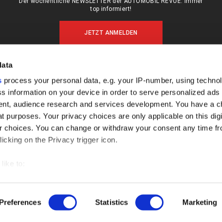
Der wöchentliche NEWSLETTER der AUTOMOBIL REVUE: Immer
top informiert!
JETZT ANMELDEN
data
s
process your personal data, e.g. your IP-number, using techno
MEIN ABO (LOGIN)
ÜBER UNS
s information on your device in order to serve personalized ads
ABO & SHOP
MEDIADATEN
nt, audience research and services development. You have a c
E-PAPER
KONTAKT
t purposes. Your privacy choices are only applicable on this digi
 choices. You can change or withdraw your consent any time fr
KÜNDIGUNG
IMPRESSUM
icking on the Privacy trigger icon.
DATENSCHUTZ
FAQ
like to:
out your geographical location which can be accurate to within s
 actively scanning it for specific characteristics (fingerprinting)
Preferences
Statistics
Marketing
our personal data is processed and set your preferences in the
AGB
IMPRESSUM
DATENSCHUTZ