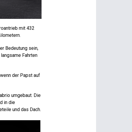
roantrieb mit 432
ilometern.
ter Bedeutung sein,
d langsame Fahrten
 wenn der Papst auf
Cabrio umgebaut. Die
d in die
teile und das Dach.