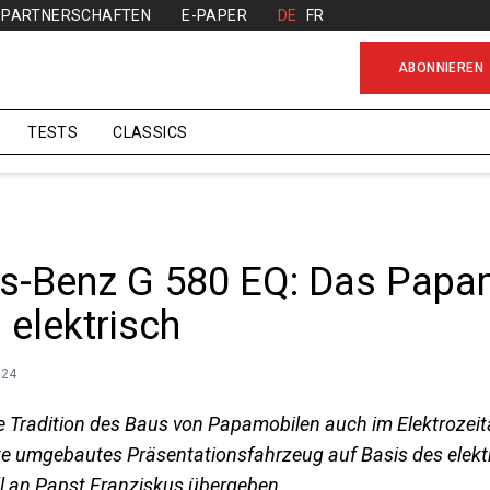
PARTNERSCHAFTEN
E-PAPER
DE
FR
ABONNIEREN
TESTS
CLASSICS
s-Benz G 580 EQ: Das Papa
 elektrisch
024
 Tradition des Baus von Papamobilen auch im Elektrozeitalt
itte umgebautes Präsentationsfahrzeug auf Basis des elek
ell an Papst Franziskus übergeben.