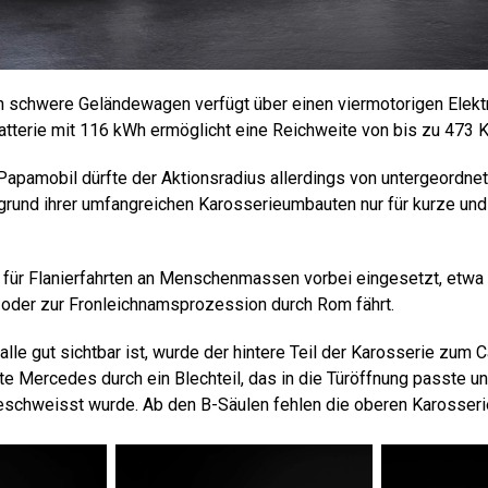
n schwere Geländewagen verfügt über einen viermotorigen Elekt
atterie mit 116 kWh ermöglicht eine Reichweite von bis zu 473 K
 Papamobil dürfte der Aktionsradius allerdings von untergeordne
grund ihrer umfangreichen Karosserieumbauten nur für kurze un
für Flanierfahrten an Menschenmassen vorbei eingesetzt, etwa
oder zur Fronleichnamsprozession durch Rom fährt.
alle gut sichtbar ist, wurde der hintere Teil der Karosserie zum 
te Mercedes durch ein Blechteil, das in die Türöffnung passte un
schweisst wurde. Ab den B-Säulen fehlen die oberen Karosserie