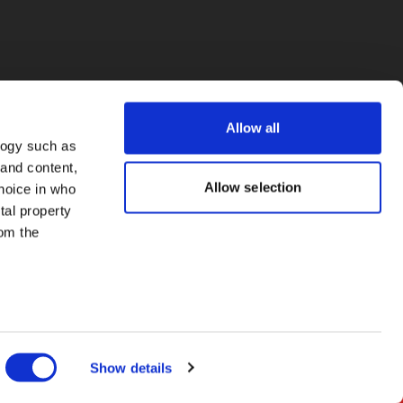
Allow all
logy such as
 and content,
Allow selection
hoice in who
tal property
om the
everal meters
Show details
details