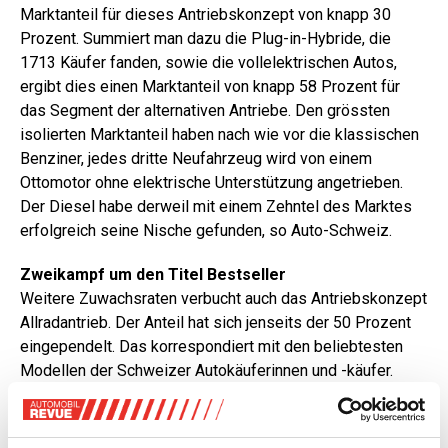
Marktanteil für dieses Antriebskonzept von knapp 30
Prozent. Summiert man dazu die Plug-in-Hybride, die
1713 Käufer fanden, sowie die vollelektrischen Autos,
ergibt dies einen Marktanteil von knapp 58 Prozent für
das Segment der alternativen Antriebe. Den grössten
isolierten Marktanteil haben nach wie vor die klassischen
Benziner, jedes dritte Neufahrzeug wird von einem
Ottomotor ohne elektrische Unterstützung angetrieben.
Der Diesel habe derweil mit einem Zehntel des Marktes
erfolgreich seine Nische gefunden, so Auto-Schweiz.
Zweikampf um den Titel Bestseller
Weitere Zuwachsraten verbucht auch das Antriebskonzept
Allradantrieb. Der Anteil hat sich jenseits der 50 Prozent
eingependelt. Das korrespondiert mit den beliebtesten
Modellen der Schweizer Autokäuferinnen und -käufer.
Unter den Top Ten tummeln sich mit wenigen Ausnahmen
ausschliesslich SUV. Eine der Ausnahmen ist auf Rang
zwei der Skoda Octavia. Von dem Kombi, dessen