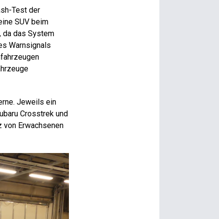
ash-Test der
leine SUV beim
m, da das System
des Warnsignals
enfahrzeugen
ahrzeuge
erne. Jeweils ein
Subaru Crosstrek und
tz von Erwachsenen