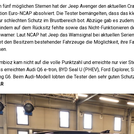
von fünf möglichen Sternen hat der Jeep Avenger den aktuellen Cr
tion Euro-NCAP absolviert. Die Tester bemängelten, dass das k
nur schlechten Schutz im Brustbereich bot. Abzüge gab es zude
ndern auf dem Rücksitz fehlte sowie das Nicht-Funktionieren 
swarner. Laut NCAP hat Jeep das Warnsignal bei aktuellen Seri
et den Besitzern bestehender Fahrzeuge die Möglichkeit, ihre F
sen.
bioz kam nicht auf die volle Punktzahl und erreichte nur vier St
s erreichten Audi Q6 e-tron, BYD Seal U (PHEV), Ford Explorer, 
g G6. Beim Audi-Modell lobten die Tester den sehr guten Schu
AR