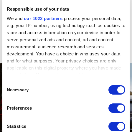
sehen Sie in ­einem AR-Test neu die für jedes Kriterium
Responsible use of your data
erreichte Punktzahl sowie die Höchstpunktzahl, die im
betreffenden Segment im jeweiligen Testkapitel verteilt
We and
our 1022 partners
process your personal data,
wird. Beispiel: Während ein Kleinwagen im Antriebskapitel
e.g. your IP-number, using technology such as cookies to
höchstens 20 Punkte erreichen kann, sind es bei den
store and access information on your device in order to
Sportwagen 33. Währenddessen gibt es bei einem
serve personalized ads and content, ad and content
Sportwagen im Budgetkapitel maximal sieben Punkte zu
measurement, audience research and services
verteilen, bei einem Kleinwagen aber 25.
development. You have a choice in who uses your data
and for what purposes. Your privacy choices are only
applicable on this digital property where you have made
your choices. You can change or withdraw your consent
any time from the Cookie Declaration or by clicking on
Consent
the Privacy trigger icon.
Necessary
Selection
If you allow, we would also like to:
Preferences
Collect information about your geographical location
which can be accurate to within several meters
Identify your device by actively scanning it for
Statistics