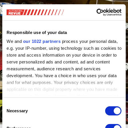
Responsible use of your data
We and
our 1022 partners
process your personal data,
e.g. your IP-number, using technology such as cookies to
store and access information on your device in order to
serve personalized ads and content, ad and content
measurement, audience research and services
development. You have a choice in who uses your data
and for what purposes. Your privacy choices are only
applicable on this digital property where you have made
your choices. You can change or withdraw your consent
any time from the Cookie Declaration or by clicking on
Consent
the Privacy trigger icon.
Necessary
Selection
If you allow, we would also like to: