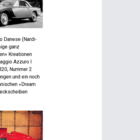
o Danese (Nardi-
nige ganz
ten» Kreationen
Raggio Azzuro I
a B20, Nummer 2
ungen und ein noch
kanischen «Dream
 Heckscheiben