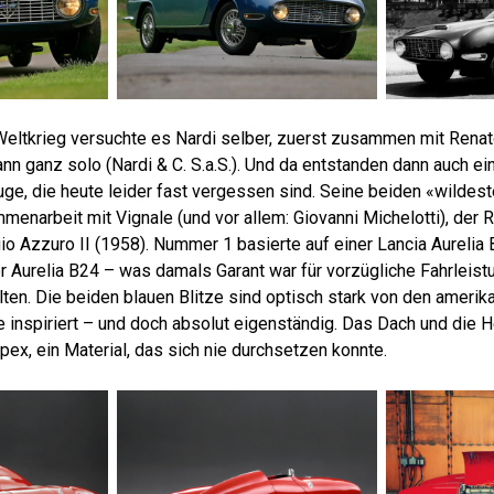
eltkrieg versuchte es Nardi selber, zuerst zusammen mit Renat
nn ganz solo (Nardi & C. S.a.S.). Und da entstanden dann auch ei
uge, die heute leider fast vergessen sind. Seine beiden «wildes
menarbeit mit Vignale (und vor allem: Giovanni Michelotti), der 
io Azzuro II (1958). Nummer 1 basierte auf einer Lancia Aureli
er Aurelia B24 – was damals Garant war für vorzügliche Fahrleist
ten. Die beiden blauen Blitze sind optisch stark von den ameri
e inspiriert – und doch absolut eigenständig. Das Dach und die
ex, ein Material, das sich nie durchsetzen konnte.