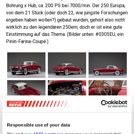
Bohrung x Hub, ca. 200 PS bei 7000/min. Der 250 Europa,
von dem 21 Stück (oder doch 22, wie jüngste Forschungen
ergeben haben wollen?) gebaut wurden, gehört also nicht
wirklich zu den legendären 250ern, doch er ist eine gute
Einstimmung auf das Thema. (Bilder unten: #0305EU, ein
Pinin-Farina-Coupé.)
Also, 22 Exemplare, vier Coupé und ein Cabriolet von
Vignale, ein weiteres Cabriolet von Pinin Farina (damals
Responsible use of your data
noch so geschrieben), dazu noch 17 Coupé. Alle kamen