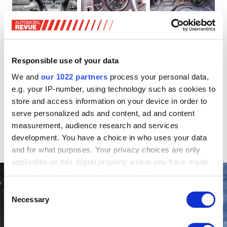
Auch wenn der Khamsin über den gleichen Radstand wie
der Ghibli und auch den gleichen Motor verfügte, so war er
doch eine komplette Neukonstruktion. Hinten gab es -
Responsible use of your data
endlich - keine Starrachse mehr, sondern an
We and
our 1022 partners
process your personal data,
Doppelquerlenkern einzeln aufgehängte Räder, vorne
e.g. your IP-number, using technology such as cookies to
waren es Trapez-Dreieckquerlenker und Schraubenfedern.
store and access information on your device in order to
Mit 4,4 Metern Länge war der Maserati doch ziemlich
serve personalized ads and content, ad and content
kompakt (der Ghibli war doch fast 20 Zentimeter länger
measurement, audience research and services
gewesen), das Gewicht war 1550 Kilo für damalige
development. You have a choice in who uses your data
Verhältnisse relativ stattlich.
and for what purposes. Your privacy choices are only
applicable on this digital property where you have made
your choices. You can change or withdraw your consent
any time from the Cookie Declaration or by clicking on
Consent
the Privacy trigger icon.
Necessary
Selection
If you allow, we would also like to: