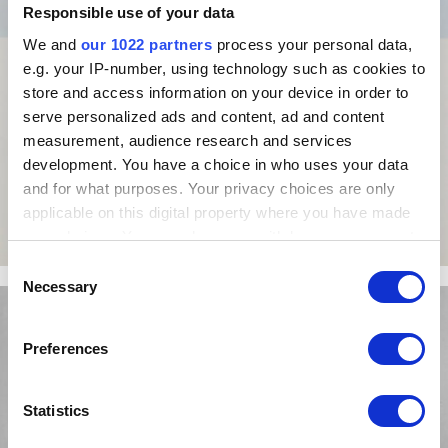
Responsible use of your data
We and
our 1022 partners
process your personal data,
e.g. your IP-number, using technology such as cookies to
store and access information on your device in order to
serve personalized ads and content, ad and content
measurement, audience research and services
development. You have a choice in who uses your data
and for what purposes. Your privacy choices are only
applicable on this digital property where you have made
your choices. You can change or withdraw your consent
any time from the Cookie Declaration or by clicking on
Consent
the Privacy trigger icon.
Necessary
Selection
If you allow, we would also like to:
Preferences
Collect information about your geographical location
which can be accurate to within several meters
Identify your device by actively scanning it for
Statistics
specific characteristics (fingerprinting)