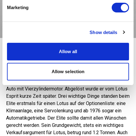
Find out more about how your personal data is processed
Marketing
and set your preferences in the
details section
.
We use cookies to personalise content and ads, to
Show details
provide social media features and to analyse our traffic.
We also share information about your use of our site with
Der Elite 75 läutete im Mai 1974 eine neue Ära bei Lotus ein. Der Motor, das
our social media, advertising and analytics partners who
Chassis und selbst das Herstellungsver­fahren der Kunststoffkarosserie waren
Allow all
may combine it with other information that you’ve
neu. Lotus hoffte auf einen Imageschub in Richtung Luxusklasse.
provided to them or that they’ve collected from your use
Mehr Komfort
of their services.
Allow selection
Mit einem Verkaufspreis von rund 7400 Pfund war der
Elite 75 bei seiner Vorstellung das mit Abstand teuerste
Auto mit Vierzylindermotor. Abgelöst wurde er vom Lotus
Esprit kurze Zeit später. Drei wichtige Dinge standen beim
Elite erstmals für ­einen Lotus auf der Optionenliste: eine
Klimaanlage, eine Servolenkung und ab 1976 sogar ein
Automatikgetriebe. Der Elite sollte damit allen Wünschen
gerecht werden. Sein Grundgewicht, stets ein wichtiges
Verkaufsargument für Lotus, betrug rund 1.2 Tonnen. Auch