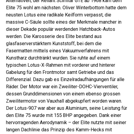
Alternativen, der Reliant Scimitar GTE ab 1968 kam dem
Elite 75 wohl am nächsten. Oliver Winterbottom hatte dem
neusten Lotus eine radikale Keilform verpasst, die
massive C-Säule sollte eines der Merkmale mancher in
dieser Dekade populär werdenden Hatchback-Autos
werden. Die Karosserie des Elite bestand aus
glasfaserverstärktem Kunststoff, bei dem die
Fasermatten mittels eines Vakuumverfahrens mit
Kunstharz durchtränkt wurden. Sie ruhte auf einem
typischen Lotus-X-Rahmen mit vorderer und hinterer
Gabelung für den Frontmotor samt Getriebe und das
Differenzial. Dazu gab es Einzelradaufhängungen für alle
Räder. Der Motor war ein Zweiliter-DOHC-Vierventiler,
dessen Grund­dimensionen von einem ebenso grossen
Zweiliter­motor von Vauxhall abgekupfert worden waren.
Der Lotus-907 war aber aus Aluminium, seine Leistung für
den Elite 75 wurde mit 155 BHP angegeben. Dank einer
hervorragenden Aerodynamik – der Elite nutzte mit seiner
langen Dachlinie das Prinzip des Kamm-Hecks mit