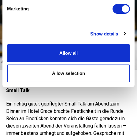
Find out more about how your personal data is processed
Marketing
and set your preferences in the
details section
.
We use cookies to personalise content and ads, to
Show details
provide social media features and to analyse our traffic.
We also share information about your use of our site with
our social media, advertising and analytics partners who
Allow all
may combine it with other information that you’ve
provided to them or that they’ve collected from your use
of their services.
Allow selection
Etwas Pelz gehört dazu in St. Moritz.
Small Talk
Ein richtig guter, gepflegter Small Talk am Abend zum
Dinner im Hotel Grace brachte Festlichkeit in die Runde.
Reich an Eindrücken konnten sich die Gäste geradezu in
diesen zweiten Abend der Veranstaltung fallen lassen –
immer bestens umhegt und aufgehoben. Gespräche mit