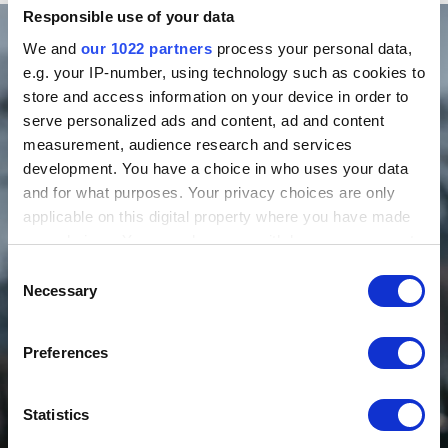
Responsible use of your data
We and
our 1022 partners
process your personal data,
e.g. your IP-number, using technology such as cookies to
store and access information on your device in order to
serve personalized ads and content, ad and content
measurement, audience research and services
development. You have a choice in who uses your data
and for what purposes. Your privacy choices are only
applicable on this digital property where you have made
your choices. You can change or withdraw your consent
any time from the Cookie Declaration or by clicking on
Consent
the Privacy trigger icon.
Necessary
Selection
If you allow, we would also like to:
Preferences
Collect information about your geographical location
which can be accurate to within several meters
Identify your device by actively scanning it for
Statistics
specific characteristics (fingerprinting)