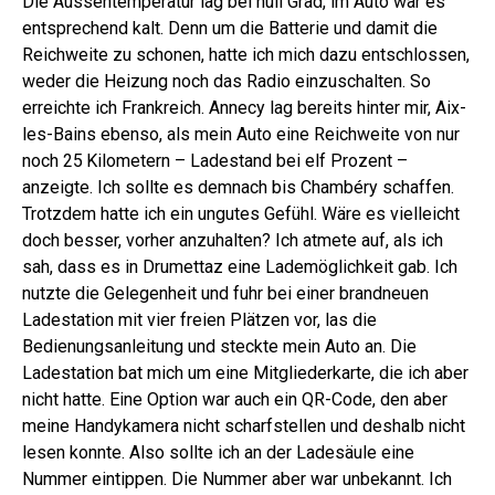
Die Aussentemperatur lag bei null Grad, im Auto war es
entsprechend kalt. Denn um die Batterie und damit die
Reichweite zu schonen, hatte ich mich dazu entschlossen,
weder die Heizung noch das Radio einzuschalten. So
erreichte ich Frankreich. Annecy lag bereits hinter mir, Aix-
les-Bains ebenso, als mein Auto eine Reichweite von nur
noch 25 Kilometern – Ladestand bei elf Prozent –
anzeigte. Ich sollte es demnach bis Chambéry schaffen.
Trotzdem hatte ich ein ungutes Gefühl. Wäre es vielleicht
doch besser, vorher anzuhalten? Ich atmete auf, als ich
sah, dass es in Drumettaz eine Lademöglichkeit gab. Ich
nutzte die Gelegenheit und fuhr bei einer brandneuen
Ladestation mit vier freien Plätzen vor, las die
Bedienungsanleitung und steckte mein Auto an. Die
Ladestation bat mich um eine Mitgliederkarte, die ich aber
nicht hatte. Eine Option war auch ein QR-Code, den aber
meine Handykamera nicht scharfstellen und deshalb nicht
lesen konnte. Also sollte ich an der Ladesäule eine
Nummer eintippen. Die Nummer aber war unbekannt. Ich