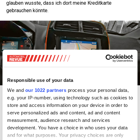
glauben wusste, dass ich dort meine Kreditkarte
gebrauchen könnte.
Responsible use of your data
We and
our 1022 partners
process your personal data,
Hilfreiche Navigation: Der Dacia Spring verliert zwar schnell Strom und
e.g. your IP-number, using technology such as cookies to
Reichweite, aber das Navigationssystem hilft bei der Suche nach der nächsten
Stromquelle.
store and access information on your device in order to
serve personalized ads and content, ad and content
Auf dem Weg zu dieser Ladestation geriet ich in eine
measurement, audience research and services
Sackgasse, ich musste zwei grosse Kreisel durchfahren
development. You have a choice in who uses your data
und eine lange Brücke überqueren – aber die Ladeanzeige
and for what purposes. Your privacy choices are only
lag immer noch bei sechs Prozent, was für 15 Kilometer