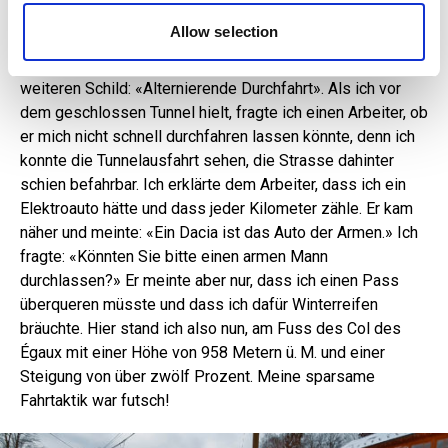
Vorbeifahren nicht genau lesen. Eine nächste Signalisation
of their services.
Allow selection
wies darauf hin, dass der Tunnel von Les Echelles
geschlossen sei. Ich fuhr weiter und las auf einem
weiteren Schild: «Alternierende Durchfahrt». Als ich vor
dem geschlossen Tunnel hielt, fragte ich einen Arbeiter, ob
er mich nicht schnell durchfahren lassen könnte, denn ich
konnte die Tunnelausfahrt sehen, die Strasse dahinter
schien befahrbar. Ich erklärte dem Arbeiter, dass ich ein
Elektroauto hätte und dass jeder Kilometer zähle. Er kam
näher und meinte: «Ein Dacia ist das Auto der Armen.» Ich
fragte: «Könnten Sie bitte einen armen Mann
durchlassen?» Er meinte aber nur, dass ich einen Pass
überqueren müsste und dass ich dafür Winterreifen
bräuchte. Hier stand ich also nun, am Fuss des Col des
Égaux mit einer Höhe von 958 Metern ü. M. und einer
Steigung von über zwölf Prozent. Meine sparsame
Fahrtaktik war futsch!