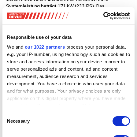
Systemleistung beträgt 171 kW (233 PS). Das
Antriebskonzept ermöglicht rein elektrisches Fahren,
allerdings macht Ford keine Angaben zur elektrischen
Reichweite. Die dürfte geschätzt bei maximal 50
Kilometern liegen.
Responsible use of your data
We and
our 1022 partners
process your personal data,
Statt einer konventionellen Brennstoffheizung ist der
e.g. your IP-number, using technology such as cookies to
Nugget PHEV mit zwei Heizsystemen ausgestattet: Wenn
store and access information on your device in order to
das Fahrzeug auf dem Campingplatz an Strom
serve personalized ads and content, ad and content
angeschlossen ist, wird elektrisch geheizt. Für den
measurement, audience research and services
autarken Betrieb wird Gas verwendet. Die Batterie des
development. You have a choice in who uses your data
Nugget lässt lässt sich an einer Wechselstromquelle über
and for what purposes. Your privacy choices are only
das serienmäßige Mode-3- oder ein optionales Mode-2-
applicable on this digital property where you have made
Kabel aufladen.
your choices. You can change or withdraw your consent
any time from the Cookie Declaration or by clicking on
In der neuen Ausstattungsvariante "Active" stellt der
Consent
the Privacy trigger icon.
Necessary
Transit Custom Nugget neben einem robusten Offroad-
Selection
Design zum ersten Mal in der Modellgeschichte optional
If you allow, we would also like to:
auch Allradantrieb zur Wahl. Als Antrieb dient in diesem