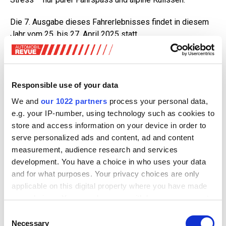
Die 7. Ausgabe dieses Fahrerlebnisses findet in diesem
Jahr vom 25. bis 27. April 2025 statt.
Responsible use of your data
We and
our 1022 partners
process your personal data,
e.g. your IP-number, using technology such as cookies to
store and access information on your device in order to
Zum Vergrössern anklicken!
serve personalized ads and content, ad and content
Schon beim Start geht es exklusiv los – im Grand Hotel
measurement, audience research and services
Bad Ragaz GR mit einem stilvollen Auftakt und einer
development. You have a choice in who uses your data
glamourösen Casino Night.
and for what purposes. Your privacy choices are only
applicable on this digital property where you have made
Am nächsten Tag führt die Route über kurvige
your choices. You can change or withdraw your consent
Traumstrassen am Bodensee entlang zur Motorworld
any time from the Cookie Declaration or by clicking on
Consent
Stuttgart, wo eine Übernachtung im stylischen V8 Hotel
the Privacy trigger icon.
Necessary
Selection