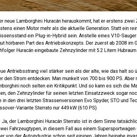
er neue Lamborghini Huracán herauskommt, hat er erstens zwei 
tens einen Motor mehr als die aktuelle Generation. Statt ein rei
issensstand ein Plug-in-Hybrid sein. Anstelle eines V10-Sauge
gut hörbaren Part des Antriebskonzepts. Der zuerst ab 2008 im G
folger Huracán eingebaute Zehnzylinder mit 5.2 Litern Hubraum 
ue Antriebsstrang viel stärker sein als der alte, wie das halt so ü
er den Strom entdecken. Man munkelt von 700 bis 900 PS. Aber
borghini noch selten ein Kritikpunkt. Und so kann es sich die M
ben, den Zehnzylinder für seinen letzten Einsatzzweck sogar noc
 in den drei letzten Strassenversionen Evo Spyder, STO und Tech
ssover-Variante Sterrato nur 449 kW (610 PS).
Ja, der Lamborghini Huracán Sterrato ist in dem Sinne tatsächli
zwei Fahrzeugtypen, in diesem Fall aus einem Supersportwagen
ser von der Autoindustrie schon seit einigen Jahren beinahe inv