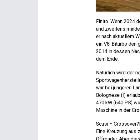
Finito. Wenn 2024 d
und zweitens mindes
er nach aktuellem W
ein V8-Biturbo den 
2014 in dessen Nach
dem Ende.
Natürlich wird der ne
Sportwagenherstell
war bei jüngeren Lam
Bolognese (I) erlau
470 kW (640 PS) wie
Maschine in der Cro
Scusi – Crossover?! 
Eine Kreuzung aus 
Offroader. Aber die