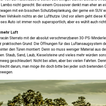
 Lambo nicht gerecht. Bei einem Crossover denkt man eher an e
wagen mit ein bisschen Schutzbeplankung, der gerne ein SUV wä
chen Vehikeln nichts an der Lufthutze. Und vor allem geht diese 
eses Auto ist immer noch supersportlich, aber es wühlt auch richt
 mehr Luft
racán Sterrato mit der absolut verschmerzbaren 30-PS-Minder
z praktischen Grund: Die Öffnungen für das Luftansaugsystem d
hinter den Türen montiert. Denn so muss weniger Material aus d
den. Staub, Sand, Laub, Kieselsteine und vieles mehr würden so
weg geschleudert. Nicht bei allen, aber bei vielen Fahrten. Den
elrecht darum, man möge ihn doch bitte bei jeder sich bietenden 
bewegen.