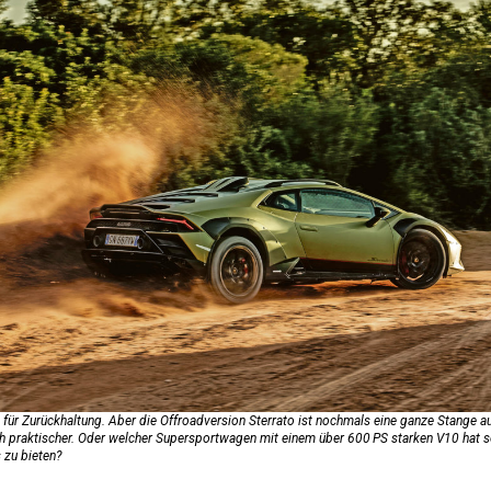
für Zurückhaltung. Aber die Offroadversion Sterrato ist nochmals eine ganze Stange auf
h praktischer. Oder welcher Supersportwagen mit einem über 600 PS starken V10 hat so
 zu bieten?