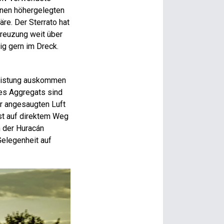
inen höhergelegten
re. Der Sterrato hat
Kreuzung weit über
ig gern im Dreck.
leistung auskommen
es Aggregats sind
er angesaugten Luft
nst auf direktem Weg
n der Huracán
Gelegenheit auf