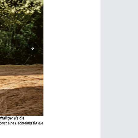
fälliger als die
Der Huracán stand noch nie für Zurückhaltung. Aber die Offr
nst eine Dachreling für die
Strassenvarianten. Und auch praktischer. Oder welcher Sup
Montage eines Dachträgers zu bieten?