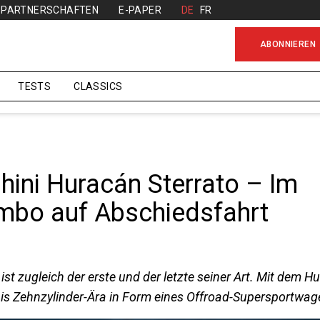
PARTNERSCHAFTEN
E-PAPER
DE
FR
ABONNIEREN
TESTS
CLASSICS
ini Huracán Sterrato – Im
mbo auf Abschiedsfahrt
 ist zugleich der erste und der letzte seiner Art. Mit dem H
s ­Zehnzylinder-Ära in Form eines Offroad-Supersportwag