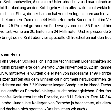
kte Seitenschweller, Aluminium-Unterfahrschutz und martialisch 
ffbeplankung an den Kotflügeln – das alles wirkt nicht wirklich 
t nicht nur Show, dieser Lambo hat von den Ingenieuren auch div
 bekommen. Zum einen 44 Millimeter mehr Bodenfreiheit im Ve
rt mit 25 Prozent grösserem Federweg vorne und 35 Prozent hin
weitert, vorne um 30, hinten um 34 Millimeter. Und ja, passende 
 bringt seine Kraft über vier spezielle Offroadreifen auf den Bo
r dem Herrn
b ans Steuer. Schliesslich sind die technischen Eigenschaften s
rghini präsentierte den Sterrato Ende November 2022 im Rahme
USA, mittlerweile wurden die ersten von insgesamt 1499 Fahrz
esitzer dürften aus dem Grinsen gar nicht mehr herauskommen, 
tfahrten auf der 2.2 Kilometer langen Sandpiste im Nardò Technic
ng: gehört zu Porsche) hinlegte, sucht seinesgleichen. Oder fast
amhafte Konkurrent ist ein Porsche, der 911 Dakar (s. Test AR 3
e Lambo-Jungs ihre Kollegen von Porsche ja beobachtet, als diese
nd dachten sich spontan: «Das brauchen wir auch.»