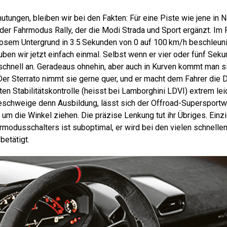
tungen, bleiben wir bei den Fakten: Für eine Piste wie jene in N
 der Fahrmodus Rally, der die Modi Strada und Sport ergänzt. Im 
 losem Untergrund in 3.5 Sekunden von 0 auf 100 km/h beschleuni
en wir jetzt einfach einmal. Selbst wenn er vier oder fünf Sekun
chnell an. Geradeaus ohnehin, aber auch in Kurven kommt man si
 Der Sterrato nimmt sie gerne quer, und er macht dem Fahrer die D
n Stabilitätskontrolle (heisst bei Lamborghini LDVI) extrem lei
geschweige denn Ausbildung, lässt sich der Offroad-Supersport
um die Winkel ziehen. Die präzise Lenkung tut ihr Übriges. Einzig
rmodusschalters ist suboptimal, er wird bei den vielen schnell
betätigt.