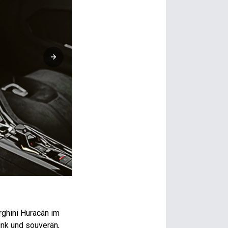
Das Interieur des Sterrato sieht nicht nach Offroad aus, abe
rghini Huracán im
ink und souverän,