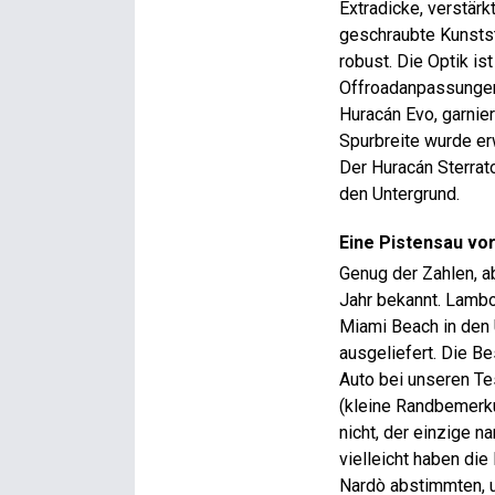
Extradicke, verstär
geschraubte Kunststo
robust. Die Optik is
Offroadanpassungen
Huracán Evo, garnie
Spurbreite wurde er
Der Huracán Sterrato
den Untergrund.
Eine Pistensau vo
Genug der Zahlen, a
Jahr bekannt. Lambo
Miami Beach in den 
ausgeliefert. Die B
Auto bei unseren Tes
(kleine Randbemerku
nicht, der einzige n
vielleicht haben di
Nardò abstimmten, u