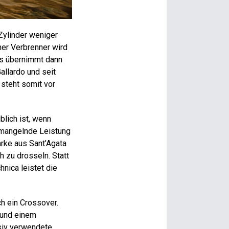
Zylinder weniger
ner Verbrenner wird
rs übernimmt dann
allardo und seit
steht somit vor
blich ist, wenn
 mangelnde Leistung
arke aus Sant’Agata
h zu drosseln. Statt
nica leistet die
ch ein Crossover.
 und einem
asiv verwendete