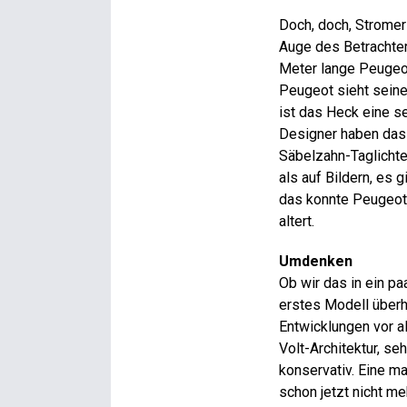
Doch, doch, Stromer
Auge des Betrachters
Meter lange Peugeot
Peugeot sieht seine
ist das Heck eine s
Designer haben das 
Säbelzahn-Taglichter
als auf Bildern, es 
das konnte Peugeot 
altert.
Umdenken
Ob wir das in ein p
erstes Modell überh
Entwicklungen vor al
Volt-Architektur, s
konservativ. Eine m
schon jetzt nicht me