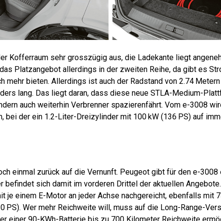
 der Kofferraum sehr grosszügig aus, die Ladekante liegt angeneh
das Platzangebot allerdings in der zweiten Reihe, da gibt es St
h mehr bieten. Allerdings ist auch der Radstand von 2.74 Metern 
ders lang. Das liegt daran, dass diese neue STLA-Medium-Plattfo
sondern auch weiterhin Verbrenner spazierenfährt. Vom e-3008 wi
, bei der ein 1.2-Liter-Dreizylinder mit 100 kW (136 PS) auf im
h einmal zurück auf die Vernunft. Peugeot gibt für den e-3008
r befindet sich damit im vorderen Drittel der aktuellen Angebote
mit je einem E-Motor an jeder Achse nachgereicht, ebenfalls mit
0 PS). Wer mehr Reichweite will, muss auf die Long-Range-Versi
er einer 90-KWh-Batterie bis zu 700 Kilometer Reichweite ermög