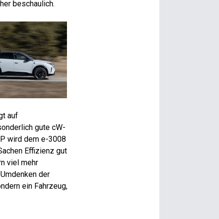
her beschaulich.
t auf
sonderlich gute cW-
TP wird dem e-3008
Sachen Effizienz gut
n viel mehr
s Umdenken der
ondern ein Fahrzeug,