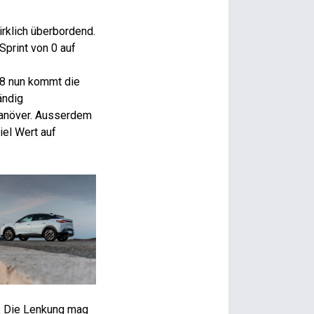
irklich überbordend.
Sprint von 0 auf
08 nun kommt die
ändig
manöver. Ausserdem
iel Wert auf
s. Die Lenkung mag