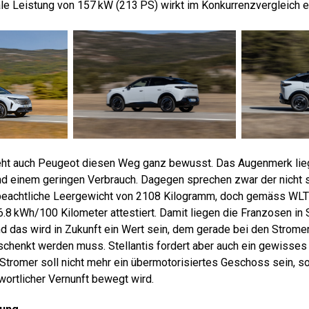
ale Leistung von 157 kW (213 PS) wirkt im Konkurrenzvergleich e
eht auch Peugeot diesen Weg ganz bewusst. Das Augenmerk lieg
nd einem geringen Verbrauch. Dagegen sprechen zwar der nicht 
beachtliche Leergewicht von 2108 Kilogramm, doch gemäss WL
.8 kWh/100 Kilometer attestiert. Damit liegen die Franzosen in 
nd das wird in Zukunft ein Wert sein, dem gerade bei den Stromer
chenkt werden muss. Stellantis fordert aber auch ein gewisse
 Stromer soll nicht mehr ein übermotorisiertes Geschoss sein, s
wortlicher Vernunft bewegt wird.