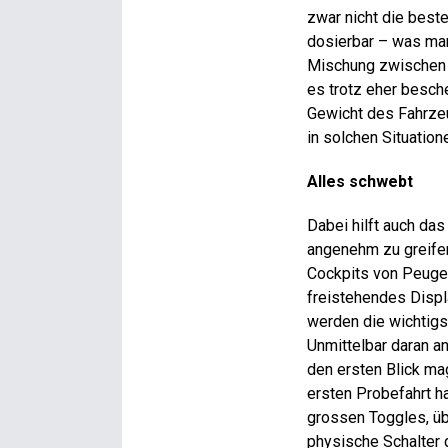
zwar nicht die bes
dosierbar – was man
Mischung zwischen 
es trotz eher besch
Gewicht des Fahrzeu
in solchen Situation
Alles schwebt
Dabei hilft auch das
angenehm zu greifen 
Cockpits von Peugeo
freistehendes Displa
werden die wichtigs
Unmittelbar daran a
den ersten Blick mag
ersten Probefahrt h
grossen Toggles, üb
physische Schalter g