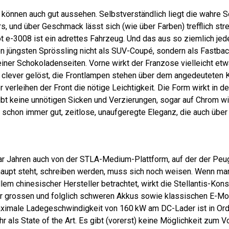
 können auch gut aussehen. Selbstverständlich liegt die wahre S
, und über Geschmack lässt sich (wie über Farben) trefflich stre
 e-3008 ist ein adrettes Fahrzeug. Und das aus so ziemlich jed
n jüngsten Sprössling nicht als SUV-Coupé, sondern als Fastbac
einer Schokoladenseiten. Vorne wirkt der Franzose vielleicht etw
clever gelöst, die Frontlampen stehen über dem angedeuteten Küh
 verleihen der Front die nötige Leichtigkeit. Die Form wirkt in de
gibt keine unnötigen Sicken und Verzierungen, sogar auf Chrom wi
schon immer gut, zeitlose, unaufgeregte Eleganz, die auch über
aar Jahren auch von der STLA-Medium-Plattform, auf der der Peu
aupt steht, schreiben werden, muss sich noch weisen. Wenn man
lem chinesischer Hersteller betrachtet, wirkt die Stellantis-Kons
ehr grossen und folglich schweren Akkus sowie klassischen E-Mo
aximale Ladegeschwindigkeit von 160 kW am DC-Lader ist in Ord
hr als State of the Art. Es gibt (vorerst) keine Möglichkeit zum