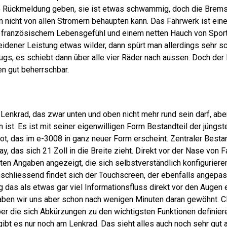
te Rückmeldung geben, sie ist etwas schwammig, doch die Brem
 nicht von allen Stromern behaupten kann. Das Fahrwerk ist eine
französischem Lebensgefühl und einem netten Hauch von Sportli
eidener Leistung etwas wilder, dann spürt man allerdings sehr s
gs, es schiebt dann über alle vier Räder nach aussen. Doch der
en gut beherrschbar.
 Lenkrad, das zwar unten und oben nicht mehr rund sein darf, ab
ist. Es ist mit seiner eigenwilligen Form Bestandteil der jüngst
t, das im e-3008 in ganz neuer Form erscheint. Zentraler Bestand
y, das sich 21 Zoll in die Breite zieht. Direkt vor der Nase von F
ten Angaben angezeigt, die sich selbstverständlich konfiguriere
nschliessend findet sich der Touchscreen, der ebenfalls angepa
 das als etwas gar viel Informationsfluss direkt vor den Augen 
aben wir uns aber schon nach wenigen Minuten daran gewöhnt. Cl
er die sich Abkürzungen zu den wichtigsten Funktionen definier
ibt es nur noch am Lenkrad. Das sieht alles auch noch sehr gut au