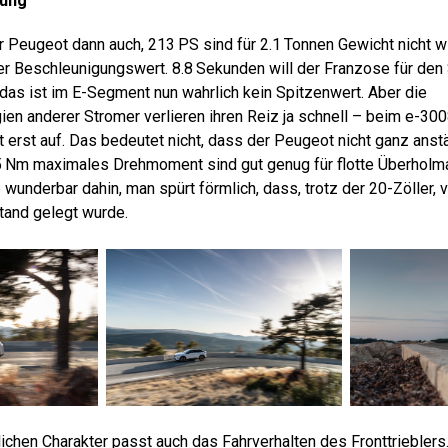
hung
r Peugeot dann auch, 213 PS sind für 2.1 Tonnen Gewicht nicht w
r Beschleunigungswert. 8.8 Sekunden will der Franzose für den 
das ist im E-Segment nun wahrlich kein Spitzenwert. Aber die
en anderer Stromer verlieren ihren Reiz ja schnell – beim e-30
t erst auf. Das bedeutet nicht, dass der Peugeot nicht ganz anst
 Nm maximales Drehmoment sind gut genug für flotte Überhol
 wunderbar dahin, man spürt förmlich, dass, trotz der 20-Zöller, v
tand gelegt wurde.
lichen Charakter passt auch das Fahrverhalten des Fronttriebler