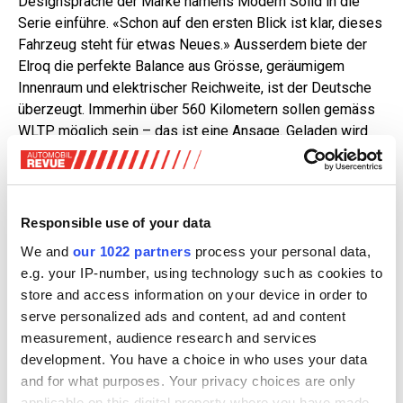
Designsprache der Marke namens Modern Solid in die
Serie einführe. «Schon auf den ersten Blick ist klar, dieses
Fahrzeug steht für etwas Neues.» Ausserdem biete der
Elroq die perfekte Balance aus Grösse, geräumigem
Innenraum und elektrischer Reichweite, ist der Deutsche
überzeugt. Immerhin über 560 Kilometern sollen gemäss
WLTP möglich sein – das ist eine Ansage. Geladen wird
mit bis zu 175 kW (DC) und 11 kW (AC). Zudem zeichne
sich das neue Modell durch fortschrittliche Technologien
und Assistenzsysteme aus, die die Kundschaft zu
schätzen wüssten.
Responsible use of your data
We and
our 1022 partners
process your personal data,
Platz en Masse
e.g. your IP-number, using technology such as cookies to
store and access information on your device in order to
Tatsächlich ist der kompakte Elroq ein Hingucker – neben
serve personalized ads and content, ad and content
dem mit Tarnfolie beklebten Prototyp, der zur ersten
measurement, audience research and services
Probefahrt bereitstand, konnten wir das neue Modell
development. You have a choice in who uses your data
bereits auch ungetarnt in Augenschein nehmen. Während
and for what purposes. Your privacy choices are only
das Kompakt-SUV in der Heckansicht dem grösseren
applicable on this digital property where you have made