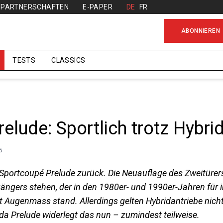
PARTNERSCHAFTEN
E-PAPER
DE
FR
ABONNIEREN
TESTS
CLASSICS
elude: Sportlich trotz Hybri
5
Sportcoupé Prelude zurück. Die Neuauflage des Zweitürers 
ängers stehen, der in den 1980er- und 1990er-Jahren für i
 Augenmass stand. Allerdings gelten Hybridantriebe nich
nda Prelude widerlegt das nun – zumindest teilweise.