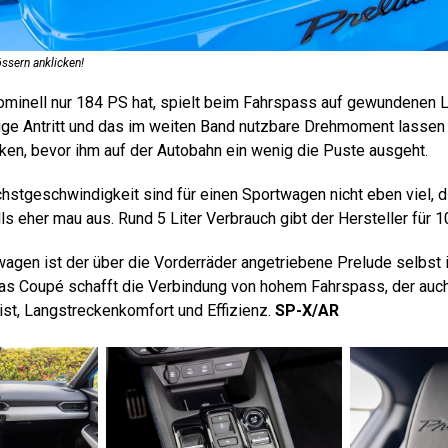
ssern anklicken!
ominell nur 184 PS hat, spielt beim Fahrspass auf gewundenen
ftige Antritt und das im weiten Band nutzbare Drehmoment lassen
irken, bevor ihm auf der Autobahn ein wenig die Puste ausgeht.
stgeschwindigkeit sind für einen Sportwagen nicht eben viel, di
ls eher mau aus. Rund 5 Liter Verbrauch gibt der Hersteller für 1
twagen ist der über die Vorderräder angetriebene Prelude selbst
das Coupé schafft die Verbindung von hohem Fahrspass, der au
 ist, Langstreckenkomfort und Effizienz.
SP-X/AR