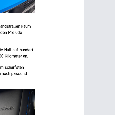
 Landstraßen kaum
 den Prelude
e Null-auf-hundert-
00 Kilometer an.
 im schärfsten
ch noch passend