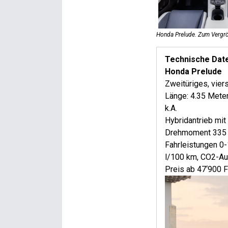
Honda Prelude. Zum Vergrö
Technische Dat
Honda Prelude
Zweitüriges, vie
Länge: 4.35 Meter
k.A.
Hybridantrieb mit
Drehmoment 335 N
Fahrleistungen 0
l/100 km, CO2-A
Preis ab 47‘900 