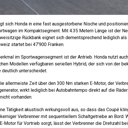
t sich Honda in eine fast ausgestorbene Nische und positionie
ortwagen im Kompaktsegment. Mit 4.35 Metern Länge ist der Ne
zweisitzige Rückbank eignet sich dementsprechend lediglich als
hweiz startet bei 47‘900 Franken.
merkmal im Sportwagensegment ist der Antrieb. Honda nutzt auc
chen Modellen verfügbaren seriellen Hybrid, der sich von der be
 deutlich unterscheidet.
die allermeiste Zeit über den 300 Nm starken E-Motor, der Verbre
enerator, wirkt lediglich bei Autobahntempo direkt auf die Räder
 nicht vorhanden.
e Tätigkeit akustisch wirkungsvoll aus, so dass das Coupé klin
n kerniger Verbrenner mit sequentiellem Schaltgetriebe an Bord.
 E-Motor für Vortrieb sorgt, lässt der Verbrenner die Drehzahl b