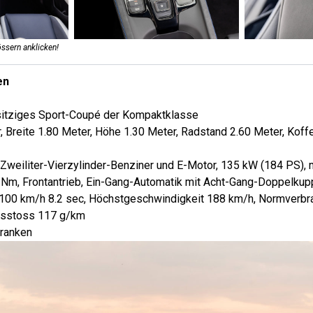
ssern anklicken!
en
rsitziges Sport-Coupé der Kompaktklasse
, Breite 1.80 Meter, Höhe 1.30 Meter, Radstand 2.60 Meter, Kof
 Zweiliter-Vierzylinder-Benziner und E-Motor, 135 kW (184 PS),
m, Frontantrieb, Ein-Gang-Automatik mit Acht-Gang-Doppelkup
-100 km/h 8.2 sec, Höchstgeschwindigkeit 188 km/h, Normverbr
usstoss 117 g/km
Franken