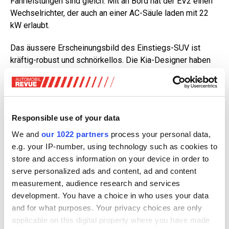
Fahrleistungen sind gleich. Mit an Bord hat der EV2 einen
Wechselrichter, der auch an einer AC-Säule laden mit 22
kW erlaubt.
Das äussere Erscheinungsbild des Einstiegs-SUV ist
kräftig-robust und schnörkellos. Die Kia-Designer haben
an der Front die senkrechten Linien neben den
serienmässigen LED-Scheinwerfern weit nach aussen
gesetzt und stark betont, Front und Seitenlinien folgen
strengen geometrischen Formen. Das Heck ist eine
Responsible use of your data
grosse, bis auf die Heckscheibe geschlossene Fläche
ohne Schnickschnack – sachlich und funktional.
We and
our 1022 partners
process your personal data,
e.g. your IP-number, using technology such as cookies to
store and access information on your device in order to
serve personalized ads and content, ad and content
measurement, audience research and services
development. You have a choice in who uses your data
and for what purposes. Your privacy choices are only
applicable on this digital property where you have made