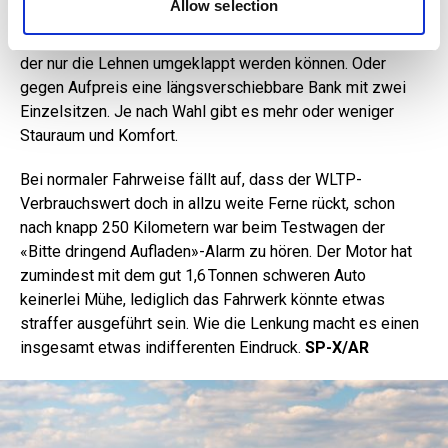
Allow selection
als Fünfsitzer. Denn Kia spendiert dem B-SUV wahlweise
eine durchgehende, starre Rückbank mit Mittelplatz, bei
der nur die Lehnen umgeklappt werden können. Oder
gegen Aufpreis eine längsverschiebbare Bank mit zwei
Einzelsitzen. Je nach Wahl gibt es mehr oder weniger
Stauraum und Komfort.
Bei normaler Fahrweise fällt auf, dass der WLTP-
Verbrauchswert doch in allzu weite Ferne rückt, schon
nach knapp 250 Kilometern war beim Testwagen der
«Bitte dringend Aufladen»-Alarm zu hören. Der Motor hat
zumindest mit dem gut 1,6 Tonnen schweren Auto
keinerlei Mühe, lediglich das Fahrwerk könnte etwas
straffer ausgeführt sein. Wie die Lenkung macht es einen
insgesamt etwas indifferenten Eindruck.
SP-X/AR