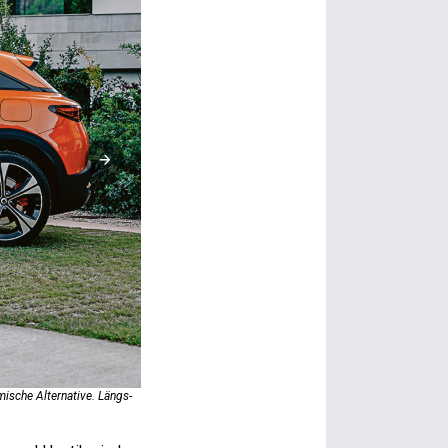
mische Alternative. Längs­
Länger, breiter, tiefer, schneller. Wem der Smart #1 zu kast
dynamisch geht die Post ab, querdynamisch geht Smart au