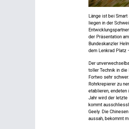
Länge ist bei Smart
liegen in der Schwei
Entwicklungspartne
der Präsentation a
Bundeskanzler Helm
dem Lenkrad Platz 
Der unverwechselbar
toller Technik in d
Fortwo sehr schwer.
Rohrkrepierer zu ne
etablieren, endeten
Jahr wird der letzt
kommt ausschliessli
Geely. Die Chinesen
aussah, bekommt mi