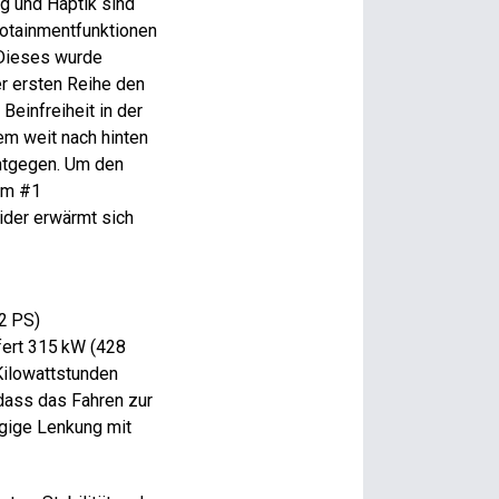
g und Haptik sind
fotainmentfunktionen
 Dieses wurde
er ersten Reihe den
Beinfreiheit in der
em weit nach hinten
entgegen. Um den
 im #1
ider erwärmt sich
2 PS)
efert 315 kW (428
 Kilowattstunden
dass das Fahren zur
ngige Lenkung mit