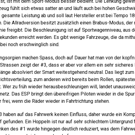
sst, ist mit dem Sport-Modus besser bedient. Die Lenkung gewinn
eug fühlt sich etwas satter an und läuft auch bei hohen Geschwi
e gesamte Leistung ab und soll laut Hersteller erst bei Tempo 18
 Die Allradversion besitzt zusätzlich ­einen Brabus-Modus, der 
inie freigibt. Die Beschleunigung ist auf Sportwagenniveau, aus 
ekunden erreicht werden. Es gibt wenige Fahrzeuge, die da mith
bei noch erschwinglich sind.
ngsorgien machen Spass, doch auf Dauer hat man von der kopf
Strassen zeigt der #3, dass er aber vor allem ein sehr sicheres 
änge absolviert der Smart weitestgehend neutral. Das liegt zum 
htsverteilung, zum anderen wird bereits beim Rollen, späteste
. Wer zu früh wieder herausbeschleunigen will, landet unausweic
etz. Das ESP bringt den übereifrigen Piloten wieder in die Spur
 frei, wenn die Räder wieder in Fahrtrichtung stehen.
3 haben auf das Fahrwerk keinen Einfluss, daher wurde ein Ko
 gefunden. Ein Hoppeln ist nur auf sehr schlechtem Untergrund fe
anken des #1 wurde hingegen deutlich reduziert, was dem Fahr