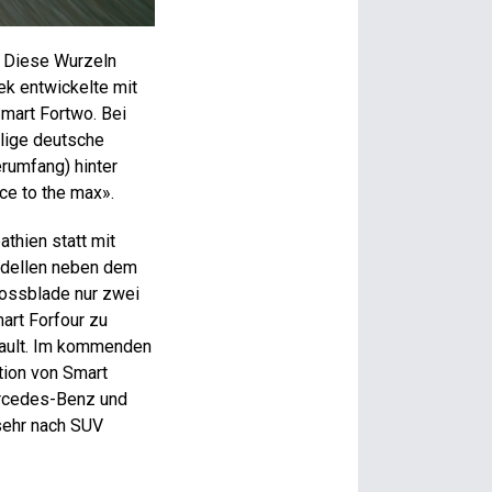
. Diese Wurzeln
yek entwickelte mit
mart Fortwo. Bei
lige deutsche
rumfang) hinter
e to the max».
thien statt mit
Modellen neben dem
rossblade nur zwei
art Forfour zu
enault. Im kommenden
tion von Smart
ercedes-Benz und
sehr nach SUV