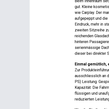
Beim Innenraum setz
gut. Kleine kosmeti
wie Carplay. Der ma
aufgepeppt und die 
Eindruck, mehr in st
zweiten Sitzreihe zu
reichenden Glasdach
hinteren Passagiere
serienmässige Dachr
dieser bei direkter
Einmal gemütlich, e
Zur Produkteinführu
ausschliesslich an d
PS) Leistung. Gespie
Kapazität. Die Fahr
flüssigen und unauf
reduzierten Leistun