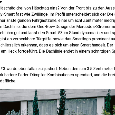
ge
äschtäg drei von Häschtäg eins? Von der Front bis zu den Aus
y-Smart fast wie Zwillinge. Im Profil unterscheidet sich der Dr
acher ansteigenden Fahrgastzelle, einer um acht Zentimeter nied
den Dachlinie, die dem One-Bow-Design der Mercedes-Stromermod
ht ihm gut und lässt den Smart #3 im Stand dynamischer und spo
gibt es versenkbare Türgriffe sowie das Smartlogo prominent a
 schliesslich erkennen, dass es sich um einen Smart handelt. Der
am Heck fortgeführt. Die Dachlinie endet in ­einem schnittigen S
 #3 wurde ebenfalls nachjustiert. Neben dem um 3.5 Zentimeter
k härtere Feder-Dämpfer-Kombinationen spendiert, und die brei
dsfläche.