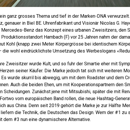
 ein ganz grosses Thema und tief in der Marken-DNA verwurzelt
z, genauer in Biel BE. Uhrenfabrikant und Visionär Nicolas G. Ha
r Mercedes-Benz das Konzept eines urbanen Zweisitzers, den S
m Produktionsstandort Hambach (F) vor 25 Jahren nahm der dama
ut Kohl (knapp zwei Meter Körpergrösse bei identischem Körpe
– die wohl eindrücklichste Umsetzung des Werbeslogans «Reduc
e Zweisitzer wurde Kult, und so fuhr der Smartie eher mit Sympa
ie Herzen seiner Käufer. Die Marke jedoch tat sich mit weiteren 
 Es wurde skurril bis abwegig, um mit dem Roadster und dem C
nnen. Auch die beiden Ehen, um mit Kooperationspartnern den Sm
 in Scheidungen. Zunächst jene mit Mitsubishi, später die mit R
e Fortwo vom europäischen Band rollen, die neue Hashtag-Genera
ch aus China. Denn seit 2019 gehört die Marke je zur Hälfte M
 liefern die Technik, die Deutschen das Design. Wem der #1 zu 
t dem #3 nun eine dynamischere Alternative.