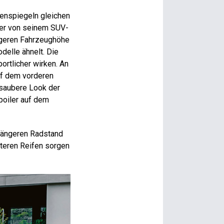
senspiegeln gleichen
eier von seinem SUV-
rigeren Fahrzeughöhe
elle ähnelt. Die
rtlicher wirken. An
uf dem vorderen
 saubere Look der
poiler auf dem
 längeren Radstand
teren Reifen sorgen