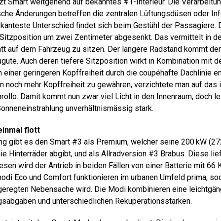
t Smart weitgehend auf bekanntes #1-Interieur. Die Verarbeitun
sche Änderungen betreffen die zentralen Lüftungsdüsen oder In
rkanteste Unterschied findet sich beim Gestühl der Passagiere.
Sitzposition um zwei Zentimeter abgesenkt. Das vermittelt in d
att auf dem Fahrzeug zu sitzen. Der längere Radstand kommt der 
gute. Auch deren tiefere Sitzposition wirkt in Kombination mit d
 ­einer geringeren Kopffreiheit durch die coupéhafte Dachlinie 
n noch mehr Kopffreiheit zu gewähren, verzichtete man auf das
ollo. Damit kommt nun zwar viel Licht in den Innenraum, doch le
 Sonneneinstrahlung unverhältnismässig stark.
inmal flott
ng gibt es den Smart #3 als Premium, welcher seine 200 kW (27
ie Hinterräder abgibt, und als Allradversion #3 Brabus. Diese li
sen wird der Antrieb in beiden Fällen von einer Batterie mit 66
modi Eco und Comfort funktionieren im urbanen Umfeld prima, so
geregten Nebensache wird. Die Modi kombinieren eine leichtgä
gsabgaben und unterschiedlichen Rekuperationsstärken.