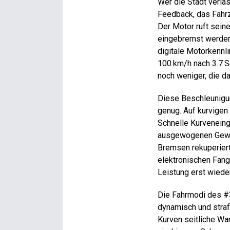
Wer die Stadt verlä
Feedback, das Fahrz
Der Motor ruft sein
eingebremst werden.
digitale Motorkennl
100 km/h nach 3.7 S
noch weniger, die da
Diese Beschleunigu
genug. Auf kurvigen 
Schnelle Kurveneing
ausgewogenen Gewic
Bremsen rekuperiert
elektronischen Fangn
Leistung erst wieder
Die Fahrmodi des #
dynamisch und straff
Kurven seitliche W