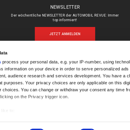
NEWSLETTER
Der wöchentliche NEWSLETTER der AUTOMOBIL REVUE: Immer
top informiert!
JETZT ANMELDEN
data
s
process your personal data, e.g. your IP-number, using techno
MEIN ABO (LOGIN)
ÜBER UNS
s information on your device in order to serve personalized ads
ABO & SHOP
MEDIADATEN
nt, audience research and services development. You have a c
E-PAPER
KONTAKT
t purposes. Your privacy choices are only applicable on this digi
 choices. You can change or withdraw your consent any time fr
KÜNDIGUNG
IMPRESSUM
icking on the Privacy trigger icon.
DATENSCHUTZ
FAQ
like to:
out your geographical location which can be accurate to within s
 actively scanning it for specific characteristics (fingerprinting)