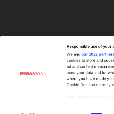
Responsible use of your 
We and
our 1022 partner
cookies to store and acces
ad and content measureme
uses your data and for wha
where you have made your
Cookie Declaration or by cl
If you allow, we would also 
Collect information ab
Identify your device by
Consent