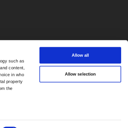
Allow all
logy such as
 and content,
Allow selection
hoice in who
tal property
om the
everal meters