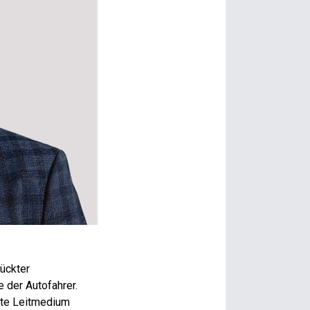
lückter
e der Autofahrer.
rte Leit­medium