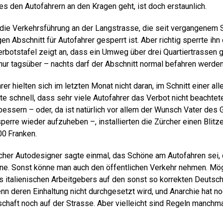
 es den Autofahrern an den Kragen geht, ist doch erstaunlich.
die Verkehrsführung an der Langstrasse, die seit vergangenem
n Abschnitt für Autofahrer gesperrt ist. Aber richtig sperrte ihn
rverbotstafel zeigt an, dass ein Umweg über drei Quartiertrass
ur tagsüber – nachts darf der Abschnitt normal befahren werden
er hielten sich im letzten Monat nicht daran, im Schnitt einer al
e schnell, dass sehr viele Autofahrer das Verbot nicht beachtete
rbessern – oder, da ist natürlich vor allem der Wunsch Vater des
erre wieder aufzuheben –, installierten die Zürcher einen Blitz
00 Franken.
cher Autodesigner sagte einmal, das Schöne am Autofahren sei,
ne. Sonst könne man auch den öffentlichen Verkehr nehmen. Mög
s italienischen Arbeitgebers auf den sonst so korrekten Deutsch
n deren Einhaltung nicht durchgesetzt wird, und Anarchie hat noc
schaft noch auf der Strasse. Aber vielleicht sind Regeln manchma