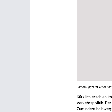
Ramon Egger ist Autor un
K
ürzlich erschien i
Verkehrspolitik. Der
Zumindest halbwegs t