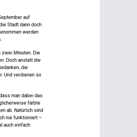
 September auf
 die Stadt dann doch
en genommen werden
.
le zwei Minuten. Die
n. Doch anstatt die
 Gedanken, die
er. Und verdienen so
 dass man dabei das
licherweise färbte
en ab. Natürlich sind
h nie funktioniert –
l auch einfach