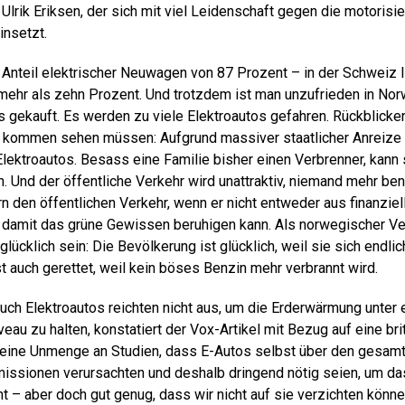
lrik Eriksen, der sich mit viel Leidenschaft gegen die motorisie
insetzt.
Anteil elektrischer Neuwagen von 87 Prozent – in der Schweiz li
mehr als zehn Prozent. Und trotzdem ist man unzufrieden in No
os gekauft. Es werden zu viele Elektroautos gefahren. Rückblick
 kommen sehen müssen: Aufgrund massiver staatlicher Anreize 
ektroautos. Besass eine Familie bisher einen Verbrenner, kann s
. Und der öffentliche Verkehr wird unattraktiv, niemand mehr ben
n den öffentlichen Verkehr, wenn er nicht entweder aus finanzie
 damit das grüne Gewissen beruhigen kann. Als norwegischer Ve
lücklich sein: Die Bevölkerung ist glücklich, weil sie sich endlic
st auch gerettet, weil kein böses Benzin mehr verbrannt wird.
auch Elektroautos reichten nicht aus, um die Erderwärmung unter
eau zu halten, konstatiert der Vox-Artikel mit Bezug auf eine bri
t eine Unmenge an Studien, dass E-Autos selbst über den gesa
sionen verursachten und deshalb dringend nötig seien, um das
ht – aber doch gut genug, dass wir nicht auf sie verzichten könne