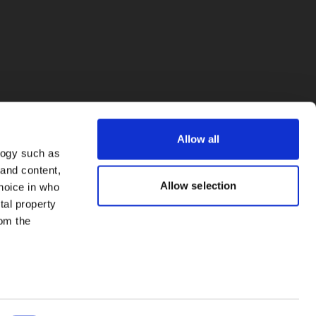
Allow all
logy such as
 and content,
Allow selection
hoice in who
tal property
om the
everal meters