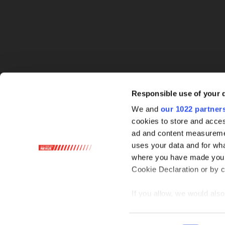
Responsible use of your 
We and
our 1022 partner
cookies to store and acces
ad and content measureme
uses your data and for wha
where you have made your
Cookie Declaration or by cl
If you allow, we would also 
Collect information ab
Identify your device by