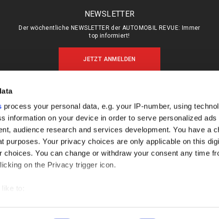
NEWSLETTER
Der wöchentliche NEWSLETTER der AUTOMOBIL REVUE: Immer
top informiert!
JETZT ANMELDEN
data
s
process your personal data, e.g. your IP-number, using techno
MEIN ABO (LOGIN)
ÜBER UNS
s information on your device in order to serve personalized ads
ABO & SHOP
MEDIADATEN
nt, audience research and services development. You have a c
E-PAPER
KONTAKT
t purposes. Your privacy choices are only applicable on this digi
 choices. You can change or withdraw your consent any time fr
KÜNDIGUNG
IMPRESSUM
icking on the Privacy trigger icon.
DATENSCHUTZ
FAQ
like to:
out your geographical location which can be accurate to within s
 actively scanning it for specific characteristics (fingerprinting)