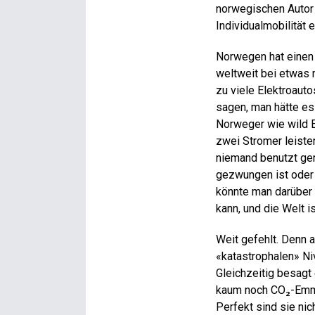
norwegischen Autor U
Individualmobilität e
Norwegen hat einen 
weltweit bei etwas 
zu viele Elektroaut
sagen, man hätte es
Norweger wie wild El
zwei Stromer leisten
niemand benutzt ger
gezwungen ist oder
könnte man darüber g
kann, und die Welt i
Weit gefehlt. Denn 
«katastrophalen» Niv
Gleichzeitig besag
kaum noch CO₂-Emmis
Perfekt sind sie nic