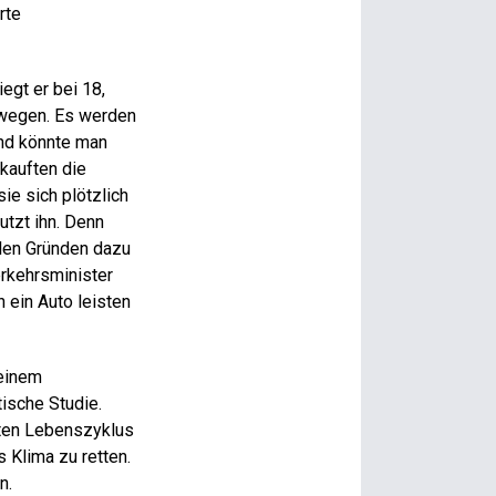
rte
egt er bei 18,
rwegen. Es werden
end könnte man
kauften die
ie sich plötzlich
utzt ihn. Denn
llen Gründen dazu
rkehrsminister
h ein Auto leisten
 einem
tische Studie.
mten Lebenszyklus
 Klima zu retten.
n.