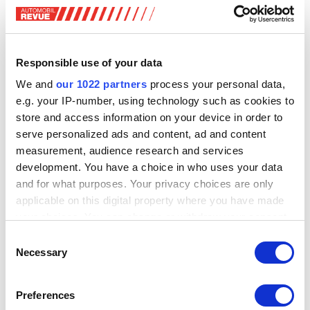
Die Spezialauflagen der Limousine und des SUV zeichnen
sich durch Karosserie-Zierelemente aus Kohlefaser, einen
dunklen Dachhimmel und ein spezielles Quadrifoglio-
Responsible use of your data
Logo aus. Das den Quadrifoglio-Modellen vorbehaltene
We and
our 1022 partners
process your personal data,
grüne Kleeblatt ist dort erstmals auf einem schwarzen
e.g. your IP-number, using technology such as cookies to
statt einem weissen Hintergrund platziert.
store and access information on your device in order to
serve personalized ads and content, ad and content
Zur Ausstattung der Sondermodelle zählen unter anderem
measurement, audience research and services
eine Akrapovic-Abgasanlage, Sportsitze, rote Kohlefaser-
development. You have a choice in who uses your data
Elemente und schwarz lackierte Bremssättel. Den Antrieb
and for what purposes. Your privacy choices are only
übernimmt jeweils der 2,9-Liter-V6-Benziner mit 382 kW
applicable on this digital property where you have made
(520 PS), Preise für die Schweiz nennt Alfa Romeo noch
your choices. You can change or withdraw your consent
nicht. Viele wird es ohnehin nicht geben, die
any time from the Cookie Declaration or by clicking on
Consent
Gesamtauflage beschränkt sich auf 275 Einheiten für die
the Privacy trigger icon.
Necessary
Selection
Giulia beziehungsweise 175 Einheiten für den Stelvio.
SP-
X/AR
If you allow, we would also like to:
Preferences
Collect information about your geographical location