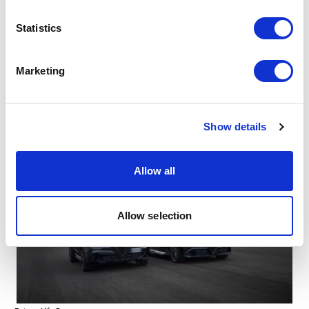
which can be accurate to within several meters
Identify your device by actively scanning it for
Statistics
specific characteristics (fingerprinting)
Find out more about how your personal data is processed
Marketing
and set your preferences in the
details section
.
We use cookies to personalise content and ads, to
Show details
provide social media features and to analyse our traffic.
We also share information about your use of our site with
our social media, advertising and analytics partners who
Allow all
may combine it with other information that you’ve
provided to them or that they’ve collected from your use
of their services.
Allow selection