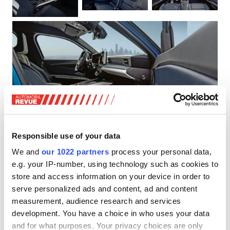
Responsible use of your data
We and
our 1022 partners
process your personal data,
e.g. your IP-number, using technology such as cookies to
Im Innenraum verleihen spezielle Sitze dem Kleinwagen
store and access information on your device in order to
eine sportlichere Atmosphäre. Der Mitteltunnel, der sich
serve personalized ads and content, ad and content
von dem des R5 unterscheidet, ist mit den drei
measurement, audience research and services
Schaltknöpfen der A110 ausgestattet. Oben sind die
development. You have a choice in who uses your data
beiden Bildschirme identisch, verfügen aber über neue
and for what purposes. Your privacy choices are only