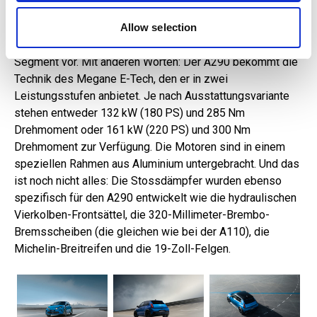
provided to them or that they’ve collected from your use
Auch unter der Haube bietet der A290 mehr, denn er
of their services.
übernimmt nicht einfach den elektrischen Antriebstrang
Allow selection
des Renault 5, sondern zieht den Motor aus dem höheren
Segment vor. Mit anderen Worten: Der A290 bekommt die
Technik des Megane E-Tech, den er in zwei
Leistungsstufen anbietet. Je nach Ausstattungsvariante
stehen entweder 132 kW (180 PS) und 285 Nm
Drehmoment oder 161 kW (220 PS) und 300 Nm
Drehmoment zur Verfügung. Die Motoren sind in einem
speziellen Rahmen aus Aluminium untergebracht. Und das
ist noch nicht alles: Die Stossdämpfer wurden ebenso
spezifisch für den A290 entwickelt wie die hydraulischen
Vierkolben-Frontsättel, die 320-Millimeter-Brembo-
Bremsscheiben (die gleichen wie bei der A110), die
Michelin-Breitreifen und die 19-Zoll-Felgen.