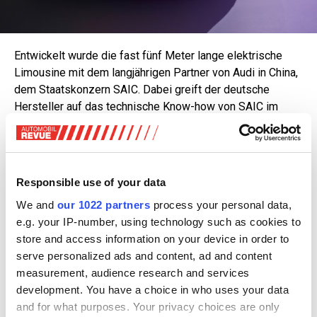
Entwickelt wurde die fast fünf Meter lange elektrische
Limousine mit dem langjährigen Partner von Audi in China,
dem Staatskonzern SAIC. Dabei greift der deutsche
Hersteller auf das technische Know-how von SAIC im
Bereich des Elektroantriebs und der Digitalisierung zurück.
Das Konzeptfahrzeug bietet einen Ausblick auf drei
künftige Serienmodelle, die ab Mitte 2025 vorgestellt
werden.
Responsible use of your data
We and
our 1022 partners
process your personal data,
Optisch auffällig und CI der neuen Submarke für China ist,
e.g. your IP-number, using technology such as cookies to
dass das klassische Markenemblem mit den vier Ringen
store and access information on your device in order to
fehlt. Dafür prankt ein grosser beleuchteter AUDI-
serve personalized ads and content, ad and content
Schriftzug in Grossbuchstaben auf Front und Heck.
measurement, audience research and services
Mit einer Länge von 4870 Millimetern, einer Breite von
development. You have a choice in who uses your data
1990 Millimetern und einer Höhe von 1460 Millimetern
and for what purposes. Your privacy choices are only