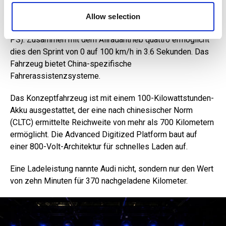
provided to them or that they’ve collected from your use
of their services.
Zwei Elektromotoren, je einer an der Vorder- und
Allow selection
Hinterachse, liefern eine Gesamtleistung von 570 kW (775
PS). Zusammen mit dem Allradantrieb quattro ermöglicht
dies den Sprint von 0 auf 100 km/h in 3.6 Sekunden. Das
Fahrzeug bietet China-spezifische
Fahrerassistenzsysteme.
Das Konzeptfahrzeug ist mit einem 100-Kilowattstunden-
Akku ausgestattet, der eine nach chinesischer Norm
(CLTC) ermittelte Reichweite von mehr als 700 Kilometern
ermöglicht. Die Advanced Digitized Platform baut auf
einer 800-Volt-Architektur für schnelles Laden auf.
Eine Ladeleistung nannte Audi nicht, sondern nur den Wert
von zehn Minuten für 370 nachgeladene Kilometer.