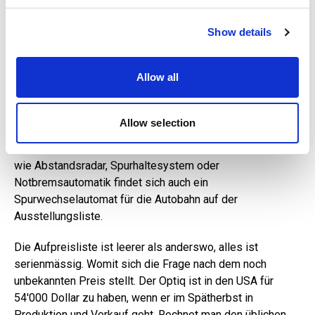
beiden Achsen verteilt. Der hintere Motor trägt lediglich 68
We use cookies to personalise content and ads, to
kW bei, der vordere zieht dagegen mit 143 kW.
Show details
provide social media features and to analyse our traffic.
Das US-Modell soll am Gleichstrom-Schnelllader mit 150
We also share information about your use of our site with
kW in zehn Minuten weitere gut 112 Kilometer auf das
our social media, advertising and analytics partners who
Allow all
Batteriekonto packen. Gezapft werden kann aber auch
may combine it with other information that you’ve
Wechselstrom an der heimischen Wallbox (bis zu 22 kW).
provided to them or that they’ve collected from your use
of their services.
Allow selection
Beeindruckend liest sich das das pralle Paket an
lieferbaren elektronischen Helfern. Neben den Klassikern
wie Abstandsradar, Spurhaltesystem oder
Notbremsautomatik findet sich auch ein
Spurwechselautomat für die Autobahn auf der
Ausstellungsliste.
Die Aufpreisliste ist leerer als anderswo, alles ist
serienmässig. Womit sich die Frage nach dem noch
unbekannten Preis stellt. Der Optiq ist in den USA für
54'000 Dollar zu haben, wenn er im Spätherbst in
Produktion und Verkauf geht. Rechnet man den üblichen