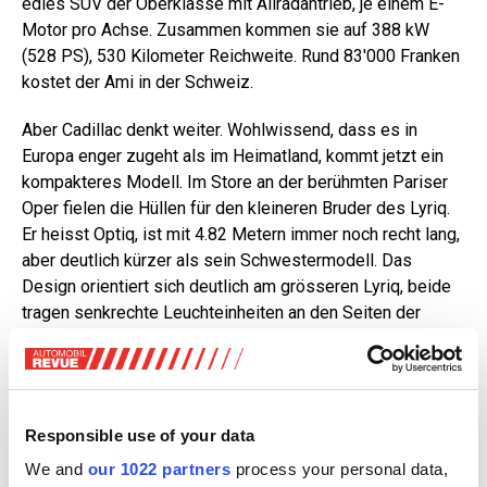
edles SUV der Oberklasse mit Allradantrieb, je einem E-
Motor pro Achse. Zusammen kommen sie auf 388 kW
(528 PS), 530 Kilometer Reichweite. Rund 83'000 Franken
kostet der Ami in der Schweiz.
Aber Cadillac denkt weiter. Wohlwissend, dass es in
Europa enger zugeht als im Heimatland, kommt jetzt ein
kompakteres Modell. Im Store an der berühmten Pariser
Oper fielen die Hüllen für den kleineren Bruder des Lyriq.
Er heisst Optiq, ist mit 4.82 Metern immer noch recht lang,
aber deutlich kürzer als sein Schwestermodell. Das
Design orientiert sich deutlich am grösseren Lyriq, beide
tragen senkrechte Leuchteinheiten an den Seiten der
Frontpartie.
Der Kühlergrill ist im Gegensatz zu dem gewaltigen
Format der Front des Lyriq eher dezent ausgefallen.
Responsible use of your data
Hauptmerkmale des Hecks sind die langen
Bremsleuchten an den Seiten der Rückscheibe und die
We and
our 1022 partners
process your personal data,