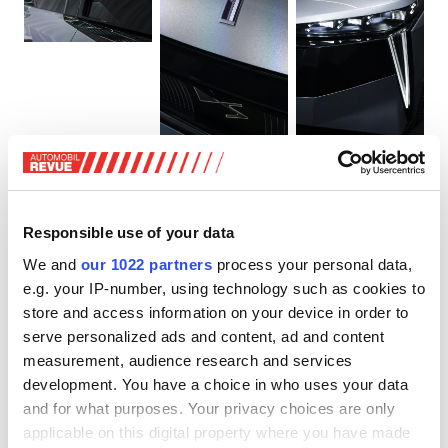
DS N°7. Zum Vergrössern anklicken!
Der DS N°7 ist auf 4.66 Meter gewachsen und
bietet 560 Liter Kofferraum
Responsible use of your data
We and
our 1022 partners
process your personal data,
Die Länge des neuen DS N°7 beträgt 4.66 Meter, das sind
e.g. your IP-number, using technology such as cookies to
sieben Zentimeter mehr als beim Modell der ersten
store and access information on your device in order to
Generation. Eine Weiterentwicklung, die ihm auch in
serve personalized ads and content, ad and content
praktischer Hinsicht Vorteile verschafft.
measurement, audience research and services
development. You have a choice in who uses your data
So sorgt der um fünf Zentimeter verlängerte Radstand für
and for what purposes. Your privacy choices are only
mehr Platz auf den Rücksitzen. Das Kofferraumvolumen
applicable on this digital property where you have made
wird mit 560 Litern angegeben.