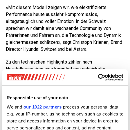
«Mit diesem Modell zeigen wir, wie elektrifizierte
Performance heute aussieht: kompromisslos,
alltagstauglich und voller Emotion. In der Schweiz
sprechen wir damit eine wachsende Community von
Fahrerinnen und Fahrern an, die Technologie und Dynamik
gleichermassen schätzen», sagt Christoph Krienen, Brand
Director Hyundai Switzerland bei Astara.
Zu den technischen Highlights zählen nach
Herstellerangaben eine komplett neu entwickelte
Aufhängungsgeometrie, das weiterentwickelte virtuelle
Schaltsystem N e-Shift, das Leistungsverluste minimiert,
sowie die neue Soundkulisse mit verbesserter Hardware
und abgestimmtem Klangprofil.
Responsible use of your data
We and
our 1022 partners
process your personal data,
e.g. your IP-number, using technology such as cookies to
store and access information on your device in order to
serve personalized ads and content, ad and content