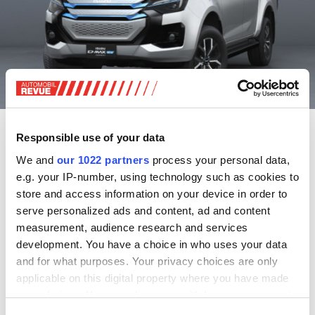
Pick-up als Stromer
Responsible use of your data
Kommt 2025
We and
our 1022 partners
process your personal data,
Kommt auch nach Europa
e.g. your IP-number, using technology such as cookies to
store and access information on your device in order to
Den in der Schweiz bislang ausschliesslich mit Diesel
serve personalized ads and content, ad and content
erhältlichen Pick-up D-Max stellt der japanische Hersteller
measurement, audience research and services
Isuzu auf der Bangkok International Motor Show (27. März
development. You have a choice in who uses your data
bis 7. April) mit E-Antrieb vor. Offiziell handelt es sich
and for what purposes. Your privacy choices are only
beim D-Max EV um ein Konzept, das allerdings Ausblick
applicable on this digital property where you have made
auf ein für 2025 geplantes Serienmodell gibt, das zudem
your choices. You can change or withdraw your consent
nach Europa kommen soll. Vorgestellt wird der EV mit
any time from the Cookie Declaration or by clicking on
Doppelkabinen-Karosserie und einer dem aktuellen