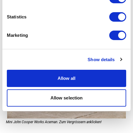
Collect information about your geographical location
which can be accurate to within several meters
Identify your device by actively scanning it for
Statistics
specific characteristics (fingerprinting)
Find out more about how your personal data is processed
Marketing
and set your preferences in the
details section
.
We use cookies to personalise content and ads, to
Show details
provide social media features and to analyse our traffic.
We also share information about your use of our site with
our social media, advertising and analytics partners who
Allow all
may combine it with other information that you’ve
provided to them or that they’ve collected from your use
of their services.
Allow selection
Mini John Cooper Works Aceman. Zum Vergrössern anklicken!