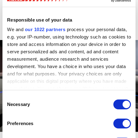
Äussere – sehr zurückhaltend gestaltet. Im Fond ist das
Platzangebot fürstlich, wie wir bei einer ersten
Inaugenscheinnahme testen konnten. Je nach Ausstattung
Responsible use of your data
gibt es sogar elektrisch verstellbare Liegesessel, für
We and
our 1022 partners
process your personal data,
diese Klasse ein aussergewöhnliches Luxusfeature.
e.g. your IP-number, using technology such as cookies to
store and access information on your device in order to
serve personalized ads and content, ad and content
measurement, audience research and services
development. You have a choice in who uses your data
and for what purposes. Your privacy choices are only
applicable on this digital property where you have made
your choices. You can change or withdraw your consent
any time from the Cookie Declaration or by clicking on
Consent
the Privacy trigger icon.
Necessary
Selection
If you allow, we would also like to:
Preferences
Collect information about your geographical location
which can be accurate to within several meters