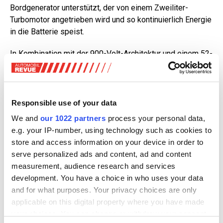
Bordgenerator unterstützt, der von einem Zweiliter-
Turbomotor angetrieben wird und so kontinuierlich Energie
in die Batterie speist.
In Kombination mit der 900-Volt-Architektur und einem 52-
Liter-Tank ergibt sich eine angestrebte WLTP-
Gesamtreichweite von über 1200 Kilometern sowie bis zu
350 Kilometern rein elektrisch.
Responsible use of your data
Die Batterie kann mit 350 kW Ladeleistung in neun
We and
our 1022 partners
process your personal data,
Minuten von 20 auf 80 Prozent geladen werden.
e.g. your IP-number, using technology such as cookies to
store and access information on your device in order to
serve personalized ads and content, ad and content
measurement, audience research and services
development. You have a choice in who uses your data
and for what purposes. Your privacy choices are only
applicable on this digital property where you have made
your choices. You can change or withdraw your consent