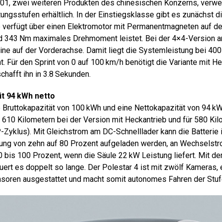
01, zwei weiteren Produkten des chinesischen Konzerns, verwend
ungsstufen erhältlich. In der Einstiegsklasse gibt es zunächst d
ie verfügt über einen Elektromotor mit Permanentmagneten auf de
 343 Nm maximales Drehmoment leistet. Bei der 4×4-Version ar
ine auf der Vorderachse. Damit liegt die Systemleistung bei 40
Für den Sprint von 0 auf 100 km/h benötigt die Variante mit He
hafft ihn in 3.8 Sekunden.
it 94 kWh netto
e Bruttokapazität von 100 kWh und eine Nettokapazität von 94 kWh
 610 Kilometern bei der Version mit Heckantrieb und für 580 Kil
-Zyklus). Mit Gleichstrom am DC-Schnelllader kann die Batterie 
tung von zehn auf 80 Prozent aufgeladen werden, an Wechselst
 bis 100 Prozent, wenn die Säule 22 kW Leistung liefert. Mit der
uert es doppelt so lange. Der Pole­star 4 ist mit zwölf Kameras,
nsoren ausgestattet und macht somit autonomes Fahren der Stuf