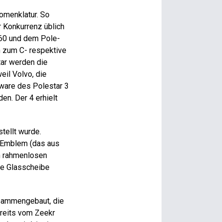
Nomenklatur. So
 Konkurrenz üblich
4.60 und dem Pole­
n zum C- respektive
tar werden die
il Volvo, die
tware des Pole­star 3
n. Der 4 erhielt
tellt wurde.
r-Emblem (das aus
en rahmenlosen
ne Glasscheibe
usammengebaut, die
ereits vom Zeekr