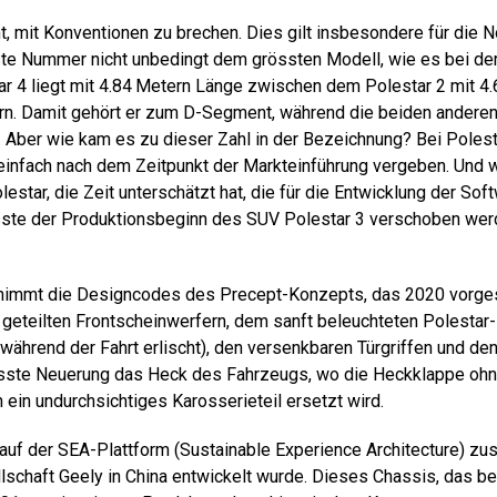
t, mit Konventionen zu brechen. Dies gilt insbesondere für die 
ste Nummer nicht unbedingt dem grössten Modell, wie es bei der
tar 4 liegt mit 4.84 Metern Länge zwischen dem Pole­star 2 mit 
ern. Damit gehört er zum D-Segment, während die beiden andere
Aber wie kam es zu dieser Zahl in der Bezeichnung? Bei Poles
nfach nach dem Zeitpunkt der Markteinführung vergeben. Und we
estar, die Zeit unterschätzt hat, die für die Entwicklung der Sof
ste der Produktionsbeginn des SUV Pole­star 3 verschoben werde
rnimmt die Designcodes des Precept-Konzepts, das 2020 vorges
geteilten Frontscheinwerfern, dem sanft beleuchteten Polesta
 während der Fahrt erlischt), den versenkbaren Türgriffen und d
rösste Neuerung das Heck des Fahrzeugs, wo die Heckklappe oh
ein undurchsichtiges Karosserieteil ersetzt wird.
d auf der SEA-Plattform (Sustainable Experience Architecture) z
lschaft Geely in China entwickelt wurde. Dieses Chassis, das b