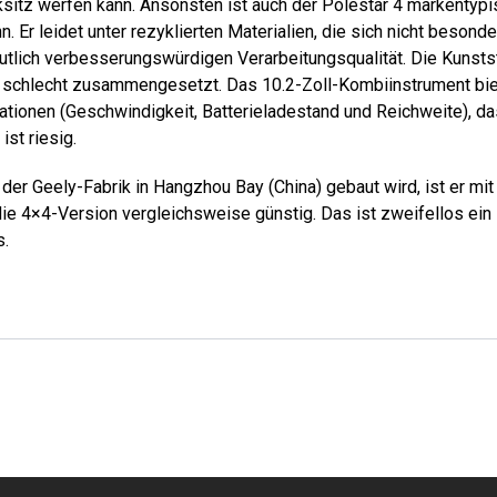
sitz werfen kann. Ansonsten ist auch der Pole­star 4 markentyp
n. Er leidet unter rezyklierten Materialien, die sich nicht besonde
utlich verbesserungswürdigen Verarbeitungsqualität. Die Kunsts
r schlecht zusammengesetzt. Das 10.2-Zoll-Kombiinstrument biet
tionen (Geschwindigkeit, Batterieladestand und Reichweite), da
st riesig.
n der Geely-Fabrik in Hangzhou Bay (China) gebaut wird, ist er mi
die 4×4-Version vergleichsweise günstig. Das ist zweifellos ein
s.