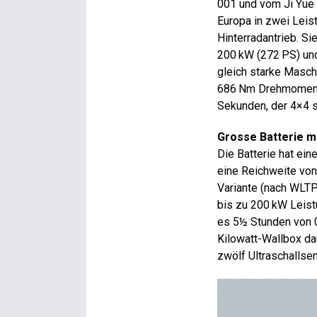
001 und vom Ji Yue 
Europa in zwei Leist
Hinterradantrieb. S
200 kW (272 PS) und
gleich starke Masch
686 Nm Drehmoment. 
Sekunden, der 4×4 sc
Grosse Batterie m
Die Batterie hat ein
eine Reichweite von
Variante (nach WLTP
bis zu 200 kW Leis
es 5½ Stunden von 0
Kilowatt-Wallbox da
zwölf Ultraschallse