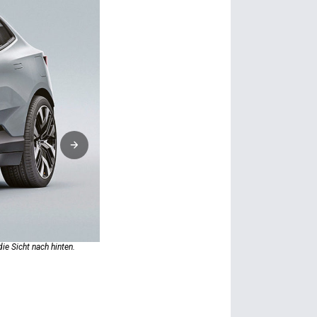
Das ist die grosse Innovation, die der Pole­star 4 einführt:
ie Sicht nach hinten.