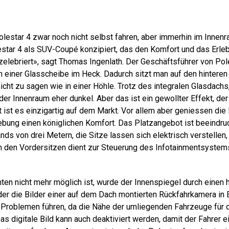
ole­star 4 zwar noch nicht selbst fahren, aber immerhin im Innen
­star 4 als SUV-Coupé konzipiert, das den Komfort und das Erle
elebriert», sagt Thomas Ingenlath. Der Geschäftsführer von Pole
n einer Glasscheibe im Heck. Dadurch sitzt man auf den hinteren
cht zu sagen wie in einer Höhle. Trotz des integralen Glasdachs,
 der Innenraum eher dunkel. Aber das ist ein gewollter Effekt, d
t ist es einzigartig auf dem Markt. Vor allem aber geniessen di
bung einen königlichen Komfort. Das Platzangebot ist beeindr
ds von drei Metern, die Sitze lassen sich elektrisch verstellen,
 den Vordersitzen dient zur Steuerung des Infotainmentsystem
inten nicht mehr möglich ist, wurde der Innenspiegel durch einen
der die Bilder einer auf dem Dach montierten Rückfahrkamera in E
 Problemen führen, da die Nähe der umliegenden Fahrzeuge für 
as digitale Bild kann auch deaktiviert werden, damit der Fahrer ei