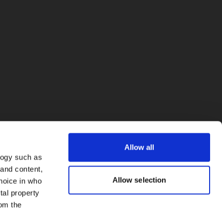
Allow all
logy such as
 and content,
Allow selection
hoice in who
tal property
om the