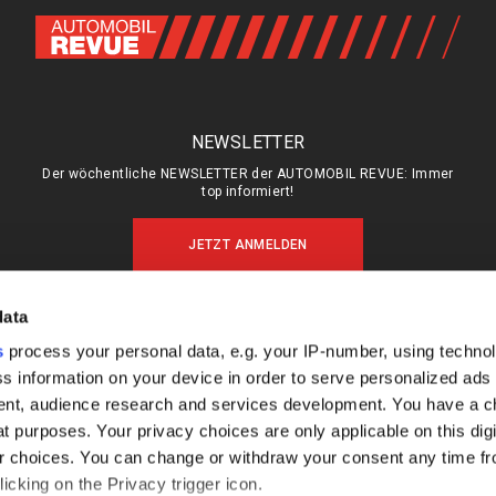
NEWSLETTER
Der wöchentliche NEWSLETTER der AUTOMOBIL REVUE: Immer
top informiert!
JETZT ANMELDEN
data
s
process your personal data, e.g. your IP-number, using techno
MEIN ABO (LOGIN)
ÜBER UNS
s information on your device in order to serve personalized ads
ABO & SHOP
MEDIADATEN
nt, audience research and services development. You have a c
E-PAPER
KONTAKT
t purposes. Your privacy choices are only applicable on this digi
 choices. You can change or withdraw your consent any time fr
KÜNDIGUNG
IMPRESSUM
icking on the Privacy trigger icon.
DATENSCHUTZ
FAQ