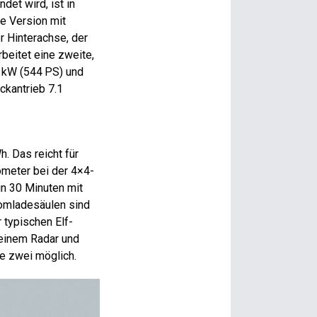
et wird, ist in
ie Version mit
r Hinterachse, der
beitet eine zweite,
0 kW (544 PS) und
ckantrieb 7.1
. Das reicht für
ometer bei der 4×4-
in 30 Minuten mit
romladesäulen sind
 typischen Elf-
 einem Radar und
e zwei möglich.