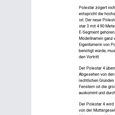
Polestar zögert nich
entspricht die höch
ist. Der neue Pole­s
star 3 mit 4.90 Met
E-Segment gehören. 
Modellnamen ganz ei
Eigentümerin von Pol
benötigt würde, mus
den Vortritt.
Der Pole­star 4 übe
Abgesehen von den 
rechtlichen Gründen
Fenstern ist die g
auskommt und durch 
Der Pole­star 4 wir
von der Muttergesel