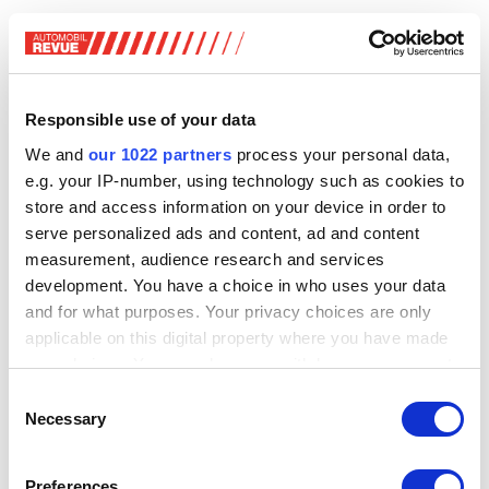
Technische Basis ist der Elektrobaukasten MEB. Erwähnt
wird, dass dieser dank verschiedener Neuerungen künftig
zum MEB+ weiterentwickelt wird. VW spricht unter
anderem von neuer Software und Funktionserweiterungen
Responsible use of your data
vieler Systeme.
We and
our 1022 partners
process your personal data,
e.g. your IP-number, using technology such as cookies to
store and access information on your device in order to
serve personalized ads and content, ad and content
measurement, audience research and services
development. You have a choice in who uses your data
and for what purposes. Your privacy choices are only
applicable on this digital property where you have made
your choices. You can change or withdraw your consent
any time from the Cookie Declaration or by clicking on
VW ID.Cross. Zum Vergrössern anklicken!
Consent
the Privacy trigger icon.
Necessary
Selection
Beim Cross soll der Frontantrieb 155 kW (211 PS) leisten
und den Fünftürer auf bis zu 175 km/h beschleunigen. Zu
If you allow, we would also like to:
Preferences
Batteriegrössen macht VW keine Angaben, stellt aber bis