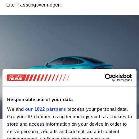
Liter Fassungsvermögen.
Responsible use of your data
We and
our 1022 partners
process your personal data,
e.g. your IP-number, using technology such as cookies to
store and access information on your device in order to
Die Limousine soll gegen Taycan und das Model S von Tesla antreten - Xiaomi
serve personalized ads and content, ad and content
Technisch ist das alles sehr interessant. In
measurement, audience research and services