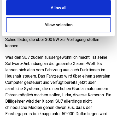
875-Volt-Architektur, ein neuer Spitzenwert. Genaue
our social media, advertising and analytics partners who
Allow all
Zahlen zu den Ladegeschwindigkeit will Xiaomi noch nicht
may combine it with other information that you’ve
nennen, doch in 5 Minuten sollen 220 Kilometer
provided to them or that they’ve collected from your use
zusätzliche Reichweite getankt werden können, in 10
of their services.
Allow selection
Minuten sind es 390 Kilometer. Auch das sind
Rekordwerte - in China gibt es aber bislang kaum
Schnelllader, die über 300 kW zur Verfügung stellen
können.
Was den SU7 zudem aussergewöhnlich macht, ist seine
Software-Anbindung an die gesamte Xiaomi-Welt. Es
lassen sich also vom Fahrzeug aus auch Funktionen im
Haushalt steuern. Das Fahrzeug wird über einen zentralen
Computer gesteuert und verfügt bereits jetzt über
sämtliche Systeme, die einen hohen Grad an autonomem
Fahren möglich machen sollen, Lidar, diverse Kameras. Ein
Billigeimer wird der Xiaomi SU7 allerdings nicht,
chinesische Medien gehen davon aus, dass der
Einstiegspreis bei knapp unter 50’000 Dollar liegen wird.