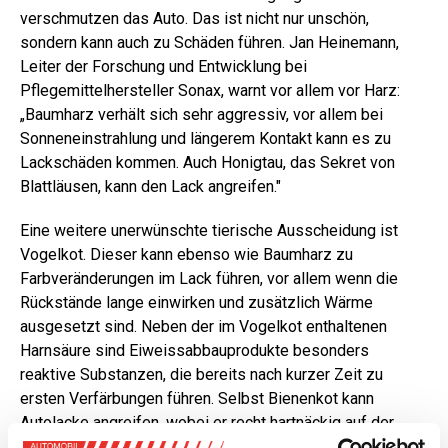
verschmutzen das Auto. Das ist nicht nur unschön,
sondern kann auch zu Schäden führen. Jan Heinemann,
Leiter der Forschung und Entwicklung bei
Pflegemittelhersteller Sonax, warnt vor allem vor Harz:
„Baumharz verhält sich sehr aggressiv, vor allem bei
Sonneneinstrahlung und längerem Kontakt kann es zu
Lackschäden kommen. Auch Honigtau, das Sekret von
Blattläusen, kann den Lack angreifen."
Eine weitere unerwünschte tierische Ausscheidung ist
Vogelkot. Dieser kann ebenso wie Baumharz zu
Farbveränderungen im Lack führen, vor allem wenn die
Rückstände lange einwirken und zusätzlich Wärme
ausgesetzt sind. Neben der im Vogelkot enthaltenen
Harnsäure sind Eiweissabbauprodukte besonders
reaktive Substanzen, die bereits nach kurzer Zeit zu
ersten Verfärbungen führen. Selbst Bienenkot kann
Autolacke angreifen, wobei er recht hartnäckig auf der
Oberfläche haften bleibt und zu Aufquellungen führen