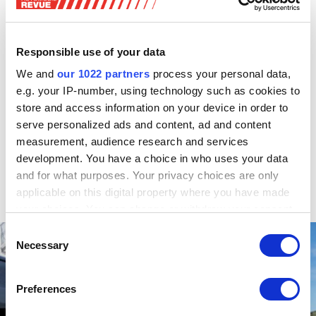
kann. Ebenfalls durch physikalische Prozesse können
klebrige Substanzen den Lack angreifen. Wenn diese
trocknen und dabei schrumpfen, können sie den Lack
Responsible use of your data
nachhaltig schädigen.
We and
our 1022 partners
process your personal data,
e.g. your IP-number, using technology such as cookies to
Vorsicht auch mit Sonnencreme
store and access information on your device in order to
Ein weiterer Schädling, der vor allem im Sommer auftritt
serve personalized ads and content, ad and content
und den Autolack angreifen kann, ist Sonnencreme. Fasst
measurement, audience research and services
man mit frisch eingecremten Händen das Fahrzeug im
development. You have a choice in who uses your data
Bereich der Türgriffe an, gelangt die fetthaltige Mischung
and for what purposes. Your privacy choices are only
ungewollt auf den Lack, wo sie je nach Menge und
applicable on this digital property where you have made
Einwirkzeit die Oberfläche angreifen kann.
your choices. You can change or withdraw your consent
any time from the Cookie Declaration or by clicking on
Consent
the Privacy trigger icon.
Necessary
Selection
If you allow, we would also like to:
Preferences
Collect information about your geographical location
which can be accurate to within several meters